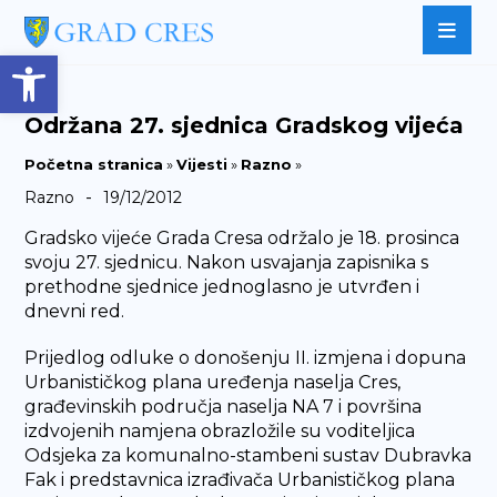
Open toolbar
Održana 27. sjednica Gradskog vijeća
Početna stranica
»
Vijesti
»
Razno
»
-
Razno
19/12/2012
Gradsko vijeće Grada Cresa održalo je 18. prosinca
svoju 27. sjednicu. Nakon usvajanja zapisnika s
prethodne sjednice jednoglasno je utvrđen i
dnevni red.
Prijedlog odluke o donošenju II. izmjena i dopuna
Urbanističkog plana uređenja naselja Cres,
građevinskih područja naselja NA 7 i površina
izdvojenih namjena obrazložile su voditeljica
Odsjeka za komunalno-stambeni sustav Dubravka
Fak i predstavnica izrađivača Urbanističkog plana