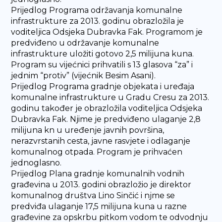
Prijedlog Programa održavanja komunalne
infrastrukture za 2013. godinu obrazložila je
voditeljica Odsjeka Dubravka Fak. Programom je
predviđeno u održavanje komunalne
infrastrukture uložiti gotovo 2,5 milijuna kuna.
Program su vijećnici prihvatili s 13 glasova “za” i
jednim “protiv” (vijećnik Besim Asani).
Prijedlog Programa gradnje objekata i uređaja
komunalne infrastrukture u Gradu Cresu za 2013.
godinu također je obrazložila voditeljica Odsjeka
Dubravka Fak. Njime je predviđeno ulaganje 2,8
milijuna kn u uređenje javnih površina,
nerazvrstanih cesta, javne rasvjete i odlaganje
komunalnog otpada. Program je prihvaćen
jednoglasno.
Prijedlog Plana gradnje komunalnih vodnih
građevina u 2013. godini obrazložio je direktor
komunalnog društva Lino Sinčić i njme se
predviđa ulaganje 17,5 milijuna kuna u razne
građevine za opskrbu pitkom vodom te odvodnju