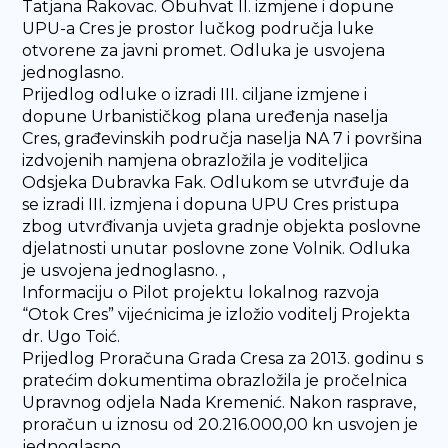
Tatjana Rakovac. Obuhvat II. izmjene i dopune
UPU-a Cres je prostor lučkog područja luke
otvorene za javni promet. Odluka je usvojena
jednoglasno.
Prijedlog odluke o izradi III. ciljane izmjene i
dopune Urbanističkog plana uređenja naselja
Cres, građevinskih područja naselja NA 7 i površina
izdvojenih namjena obrazložila je voditeljica
Odsjeka Dubravka Fak. Odlukom se utvrđuje da
se izradi III. izmjena i dopuna UPU Cres pristupa
zbog utvrđivanja uvjeta gradnje objekta poslovne
djelatnosti unutar poslovne zone Volnik. Odluka
je usvojena jednoglasno. ,
Informaciju o Pilot projektu lokalnog razvoja
“Otok Cres” vijećnicima je izložio voditelj Projekta
dr. Ugo Toić.
Prijedlog Proračuna Grada Cresa za 2013. godinu s
pratećim dokumentima obrazložila je pročelnica
Upravnog odjela Nada Kremenić. Nakon rasprave,
proračun u iznosu od 20.216.000,00 kn usvojen je
jednoglasno.