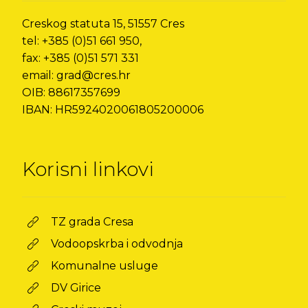
Creskog statuta 15, 51557 Cres
tel: +385 (0)51 661 950,
fax: +385 (0)51 571 331
email: grad@cres.hr
OIB: 88617357699
IBAN: HR5924020061805200006
Korisni linkovi
TZ grada Cresa
Vodoopskrba i odvodnja
Komunalne usluge
DV Girice