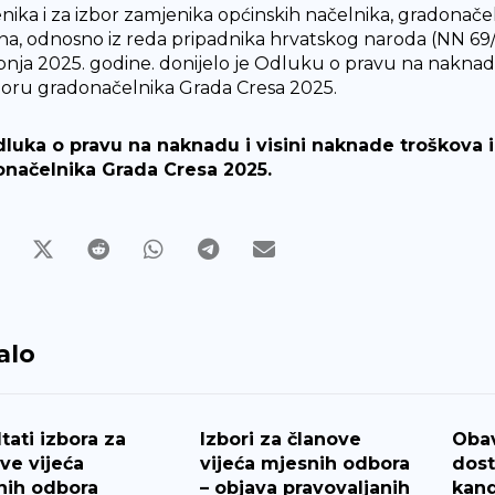
nika i za izbor zamjenika općinskih načelnika, gradonačel
na, odnosno iz reda pripadnika hrvatskog naroda (NN 69
rpnja 2025. godine. donijelo je Odluku o pravu na naknad
boru gradonačelnika Grada Cresa 2025.
luka o pravu na naknadu i visini naknade troškova
načelnika Grada Cresa 2025.
alo
tati izbora za
Izbori za članove
Obav
ve vijeća
vijeća mjesnih odbora
dos
nih odbora
– objava pravovaljanih
kand