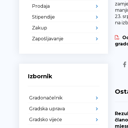
zamje
Prodaja
manji
23. s
Stipendije
na iz
Zakup
Od
Zapošljavanje
grado
Izbornik
Ost
Gradonačelnik
Gradska uprava
Rezul
Gradsko vijeće
člano
mjes