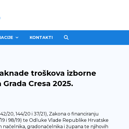
ACIJE
KONTAKTI
naknade troškova izborne
 Grada Cresa 2025.
42/20, 144/20 i 37/21), Zakona o financiranju
/19 i 98/19) te Odluke Vlade Republike Hrvatske
h načelnika, gradonačelnika i župana te njihovih