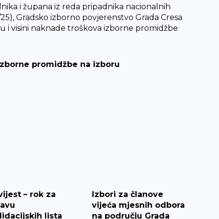
nika i župana iz reda pripadnika nacionalnih
/25), Gradsko izborno povjerenstvo Grada Cresa
u i visini naknade troškova izborne promidžbe
 izborne promidžbe na izboru
ijest – rok za
Izbori za članove
tavu
vijeća mjesnih odbora
idacijskih lista
na području Grada