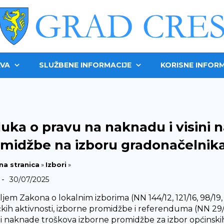
VA
SLUŽBENE INFORMACIJE
KORISNE INFORM
uka o pravu na naknadu i visini 
midžbe na izboru gradonačelnika
na stranica
»
Izbori
»
-
30/07/2025
jem Zakona o lokalnim izborima (NN 144/12, 121/16, 98/19, 
ičkih aktivnosti, izborne promidžbe i referenduma (NN 29
ini naknade troškova izborne promidžbe za izbor općinski