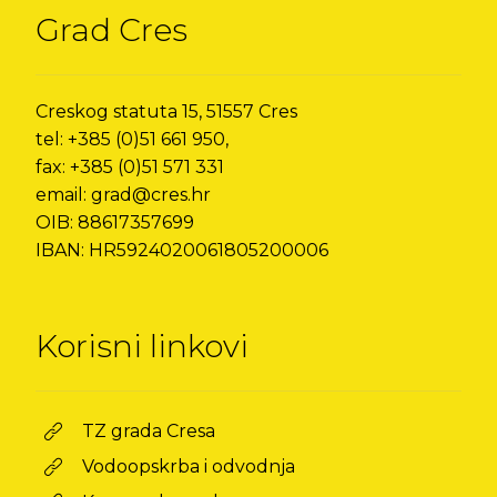
Grad Cres
Creskog statuta 15, 51557 Cres
tel: +385 (0)51 661 950,
fax: +385 (0)51 571 331
email: grad@cres.hr
OIB: 88617357699
IBAN: HR5924020061805200006
Korisni linkovi
TZ grada Cresa
Vodoopskrba i odvodnja