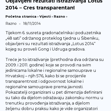
Objavljeni rezultati istraživanja Lotus
2014 – Cres transparentan!
Početna stranica
»
Vijesti
»
Razno
»
-
Razno
18/11/2014
Tijekom 6. susreta gradonačelnika i poduzetnika
„48 sati“ održanog proteklog tjedna u Šibeniku,
objavljeni su rezultati istraživanja „Lotus 2014“
kojeg su proveli Gong i Udruga gradova.
Treće je to istraživanje (prethodna dva održana su
2009. i 2011. godine) koje se provodi na svim
jedinicama lokalne i regionalne samouprave u
Hrvatskoj – njih 576, kako bi se procijenile
transparentnost i odgovornost lokalne i
regionalne samouprave prema javnosti.
Pokazatelji organizirani u pet dimenzija definirani
su tako da dijelom odražavaju zakonsku normu u
trenutku provođenja istraživanja, a dijelom
željenu dobru praksu kako je vide organizatori