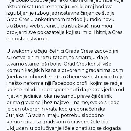
nije dobio bodove jednako kao ni one jedinice koje
aktualni sat uopće nemaju. Veliki broj bodova
izgubljen je i zbog jednostavne činjenice što je
Grad Cres u anketiranom razdoblju radio novu
službenu web stranicu pa istraživači nisu mogli
provjeriti sve pokazatelje koji su im bili bitni, a Cres
ih doista ostvaruje.
U svakom slučaju, čelnici Grada Cresa zadovoljni
su ostvarenim rezultatom, te smatraju da je
stvarno stanje još i bolje. Grad Cres koristi više
komunikacijskih kanala otvorenih građanima, osim
(nedavno obnovljene) službene web stranice tu je
i nešto neformalniji Facebook profil kojim se radije
koriste mladi. Treba spomenuti da je Cres jedna od
rijetkih jedinica lokalne samouprave čiji čelnik
prima građane i bez najave – naime, svake srijede
je dan otvorenih vrata kod gradonačelnika
Jurjaka. “Građani imaju potrebu slobodno
komunicirati sa gradskom upravom, žele biti
uključeni u odlučivanje i žele znati što se događa.