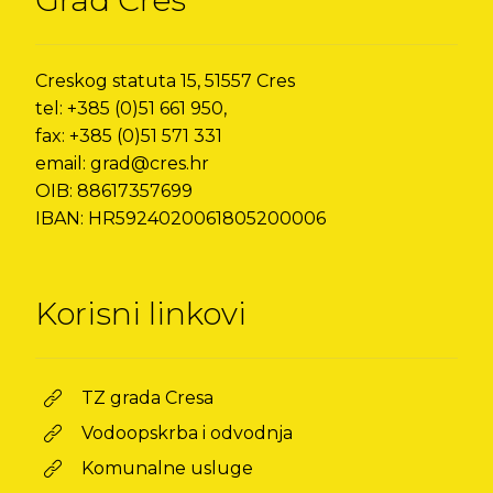
Grad Cres
Creskog statuta 15, 51557 Cres
tel: +385 (0)51 661 950,
fax: +385 (0)51 571 331
email: grad@cres.hr
OIB: 88617357699
IBAN: HR5924020061805200006
Korisni linkovi
TZ grada Cresa
Vodoopskrba i odvodnja
Komunalne usluge