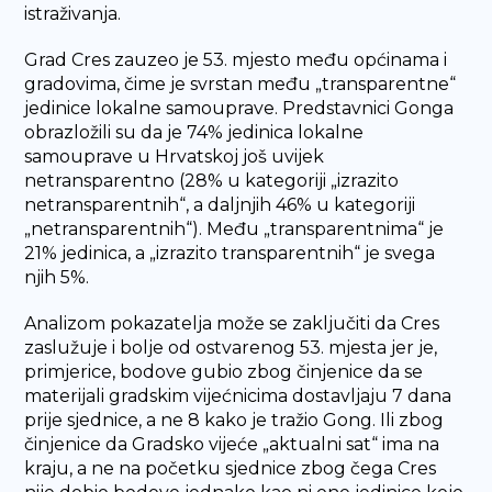
istraživanja.
Grad Cres zauzeo je 53. mjesto među općinama i
gradovima, čime je svrstan među „transparentne“
jedinice lokalne samouprave. Predstavnici Gonga
obrazložili su da je 74% jedinica lokalne
samouprave u Hrvatskoj još uvijek
netransparentno (28% u kategoriji „izrazito
netransparentnih“, a daljnjih 46% u kategoriji
„netransparentnih“). Među „transparentnima“ je
21% jedinica, a „izrazito transparentnih“ je svega
njih 5%.
Analizom pokazatelja može se zaključiti da Cres
zaslužuje i bolje od ostvarenog 53. mjesta jer je,
primjerice, bodove gubio zbog činjenice da se
materijali gradskim vijećnicima dostavljaju 7 dana
prije sjednice, a ne 8 kako je tražio Gong. Ili zbog
činjenice da Gradsko vijeće „aktualni sat“ ima na
kraju, a ne na početku sjednice zbog čega Cres