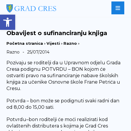
Open toolbar
Obavijest o sufinanciranju knjiga
Početna stranica
»
Vijesti
»
Razno
»
-
Razno
25/07/2014
Pozivaju se roditelji da u Upravnom odjelu Grada
Cresa podignu POTVRDU – BON kojom će
ostvariti pravo na sufinanciranje nabave školskih
knjiga za učenike Osnovne škole Frane Petrića u
Cresu.
Potvrda – bon može se podignuti svaki radni dan
od 8,00 do 15,00 sati.
Potvrdu–bon roditelji će moći realizirati kod
ovlaštenih distributera s kojima je Grad Cres