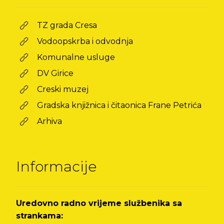
TZ grada Cresa
Vodoopskrba i odvodnja
Komunalne usluge
DV Girice
Creski muzej
Gradska knjižnica i čitaonica Frane Petrića
Arhiva
Informacije
Uredovno radno vrijeme službenika sa
strankama: