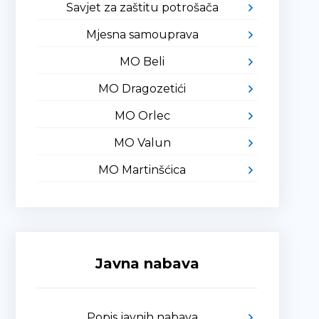
Savjet za zaštitu potrošača
Mjesna samouprava
MO Beli
MO Dragozetići
MO Orlec
MO Valun
MO Martinšćica
Javna nabava
Popis javnih nabava