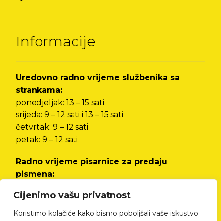
Informacije
Uredovno radno vrijeme službenika sa
strankama:
ponedjeljak: 13 – 15 sati
srijeda: 9 – 12 sati i 13 – 15 sati
četvrtak: 9 – 12 sati
petak: 9 – 12 sati
Radno vrijeme pisarnice za predaju
pismena:
od ponedjeljka do petka od 8 do 12 sati i od 13
Cijenimo vašu privatnost
do 15 sati
Koristimo kolačiće kako bismo poboljšali vaše iskustvo
Izjava o pristupačnosti