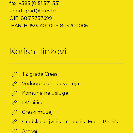
fax: +385 (0)51 571 331
email: grad@cres.hr
OIB: 88617357699
IBAN: HR5924020061805200006
Korisni linkovi
TZ grada Cresa
Vodoopskrba i odvodnja
Komunalne usluge
DV Girice
Creski muzej
Gradska knjižnica i čitaonica Frane Petrića
Arhiva