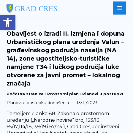
Open toolbar
Obavijest o izradi II. izmjena i dopuna
Urbanističkog plana uređenja Valun –
građevinskog područja naselja (NA
14), zone ugostiteljsko-turističke
namjene T34 i lučkog područja luke
otvorene za javni promet – lokalnog
značaja
Početna stranica
»
Prostorni plan
»
Planovi u postupku do
-
Planovi u postupku donošenja
13/11/2023
Temeljem članka 88. Zakona o prostornom
uređenju („Narodne novine“ broj 153/13,
65/17,114/18, 39/19 i 67/23 ), Grad Cres, Jedinstveni