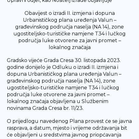
Upravni odjel, kao Nositelj izrade objavljuje
Obavijest o izradi II. izmjena i dopuna
Urbanističkog plana uređenja Valun –
građevinskog područja naselja (NA 14), zone
ugostiteljsko-turističke namjene T34 i lučkog
područja luke otvorene za javni promet –
lokalnog značaja
Gradsko vijeće Grada Cresa 30. listopada 2023.
godine donijelo je Odluku o izradi II. izmjena i
dopuna Urbanističkog plana uređenja Valun –
građevinskog područja naselja (NA 14), zone
ugostiteljsko-turističke namjene T34 i lučkog
područja luke otvorene za javni promet –
lokalnog značaja objavljena u Službenim
novinama Grada Cresa br. 11/23.
O prijedlogu navedenog Plana provest će se javna
rasprava, a datum, mjesto i vrijeme održavanja bit
će objavljeni u sredstvima javnog priopćavanja