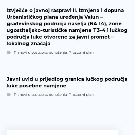
Izvješće o javnoj raspravi II. izmjena i dopuna
Urbanističkog plana uređenja Valun –
građevinskog područja naselja (NA 14), zone
ugostiteljsko-turističke namjene T3-4 i lučkog
područja luke otvorene za javni promet –
lokalnog značaja
Planovi u postupku donošenja
,
Prostorni plan
Javni uvid u prijedlog granica lučkog područja
luke posebne namjene
Planovi u postupku donošenja
,
Prostorni plan