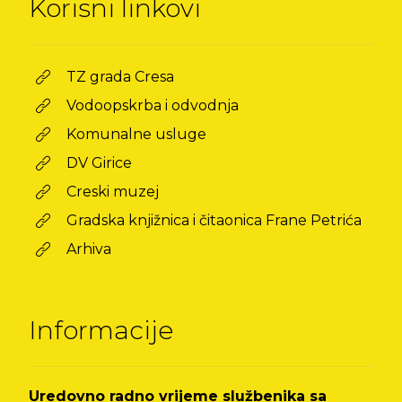
Korisni linkovi
TZ grada Cresa
Vodoopskrba i odvodnja
Komunalne usluge
DV Girice
Creski muzej
Gradska knjižnica i čitaonica Frane Petrića
Arhiva
Informacije
Uredovno radno vrijeme službenika sa