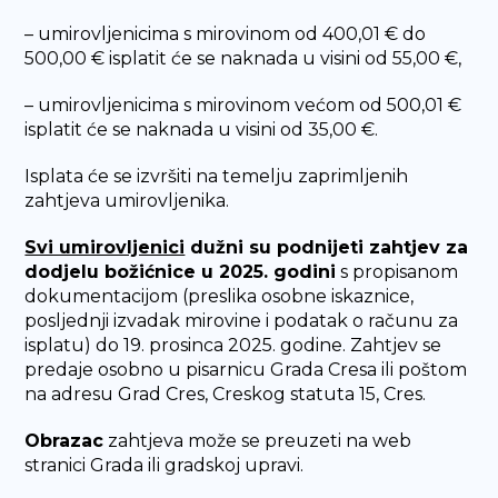
– umirovljenicima s mirovinom od 400,01 € do
500,00 € isplatit će se naknada u visini od 55,00 €,
– umirovljenicima s mirovinom većom od 500,01 €
isplatit će se naknada u visini od 35,00 €.
Isplata će se izvršiti na temelju zaprimljenih
zahtjeva umirovljenika.
Svi umirovljenici
dužni su podnijeti zahtjev za
dodjelu božićnice u 2025. godini
s propisanom
dokumentacijom (preslika osobne iskaznice,
posljednji izvadak mirovine i podatak o računu za
isplatu) do 19. prosinca 2025. godine. Zahtjev se
predaje osobno u pisarnicu Grada Cresa ili poštom
na adresu Grad Cres, Creskog statuta 15, Cres.
Obrazac
zahtjeva može se preuzeti na web
stranici Grada ili gradskoj upravi.