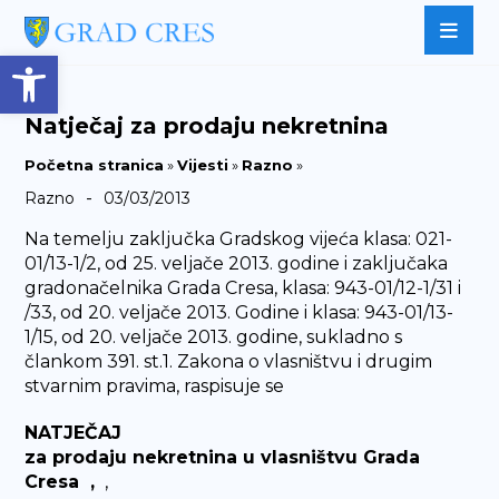
Open toolbar
Natječaj za prodaju nekretnina
Početna stranica
»
Vijesti
»
Razno
»
-
Razno
03/03/2013
Na temelju zaključka Gradskog vijeća klasa: 021-
01/13-1/2, od 25. veljače 2013. godine i zaključaka
gradonačelnika Grada Cresa, klasa: 943-01/12-1/31 i
/33, od 20. veljače 2013. Godine i klasa: 943-01/13-
1/15, od 20. veljače 2013. godine, sukladno s
člankom 391. st.1. Zakona o vlasništvu i drugim
stvarnim pravima, raspisuje se
NATJEČAJ
za prodaju nekretnina u vlasništvu Grada
Cresa ,
,