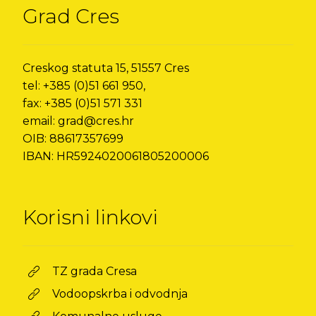
Grad Cres
Creskog statuta 15, 51557 Cres
tel: +385 (0)51 661 950,
fax: +385 (0)51 571 331
email: grad@cres.hr
OIB: 88617357699
IBAN: HR5924020061805200006
Korisni linkovi
TZ grada Cresa
Vodoopskrba i odvodnja