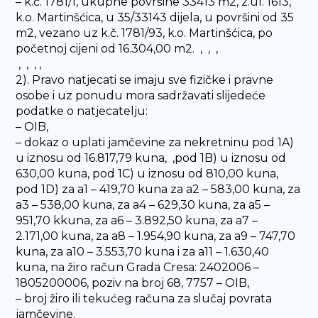
– k.č. 1781/1, ukupne površine 33413 m2, z.ul. 1613,
k.o. Martinšćica, u 35/33143 dijela, u površini od 35
m2, vezano uz k.č. 1781/93, k.o. Martinšćica, po
početnoj cijeni od 16.304,00 m2. , , ,
, , , ,
2). Pravo natjecati se imaju sve fizičke i pravne
osobe i uz ponudu mora sadržavati slijedeće
podatke o natjecatelju:
– OIB,
– dokaz o uplati jamčevine za nekretninu pod 1A)
u iznosu od 16.817,79 kuna, ,pod 1B) u iznosu od
630,00 kuna, pod 1C) u iznosu od 810,00 kuna,
pod 1D) za a1 – 419,70 kuna za a2 – 583,00 kuna, za
a3 – 538,00 kuna, za a4 – 629,30 kuna, za a5 –
951,70 kkuna, za a6 – 3.892,50 kuna, za a7 –
2.171,00 kuna, za a8 – 1.954,90 kuna, za a9 – 747,70
kuna, za a10 – 3.553,70 kuna i za a11 – 1.630,40
kuna, na žiro račun Grada Cresa: 2402006 –
1805200006, poziv na broj 68, 7757 – OIB,
– broj žiro ili tekućeg računa za slučaj povrata
jamčevine.