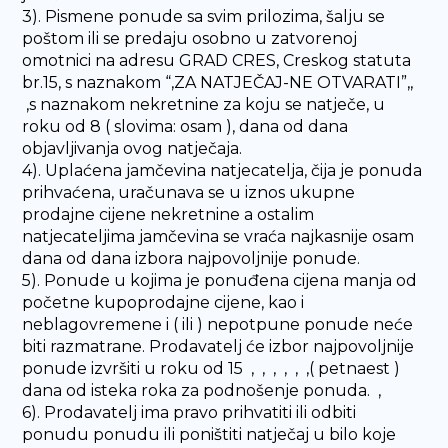
3). Pismene ponude sa svim prilozima, šalju se
poštom ili se predaju osobno u zatvorenoj
omotnici na adresu GRAD CRES, Creskog statuta
br.15, s naznakom “,ZA NATJEČAJ-NE OTVARATI”,,
,s naznakom nekretnine za koju se natječe, u
roku od 8 ( slovima: osam ), dana od dana
objavljivanja ovog natječaja.
4). Uplaćena jamčevina natjecatelja, čija je ponuda
prihvaćena, uračunava se u iznos ukupne
prodajne cijene nekretnine a ostalim
natjecateljima jamčevina se vraća najkasnije osam
dana od dana izbora najpovoljnije ponude.
5). Ponude u kojima je ponuđena cijena manja od
početne kupoprodajne cijene, kao i
neblagovremene i ( ili ) nepotpune ponude neće
biti razmatrane. Prodavatelj će izbor najpovoljnije
ponude izvršiti u roku od 15 , , , , , ,( petnaest )
dana od isteka roka za podnošenje ponuda. ,
6). Prodavatelj ima pravo prihvatiti ili odbiti
ponudu ponudu ili poništiti natječaj u bilo koje