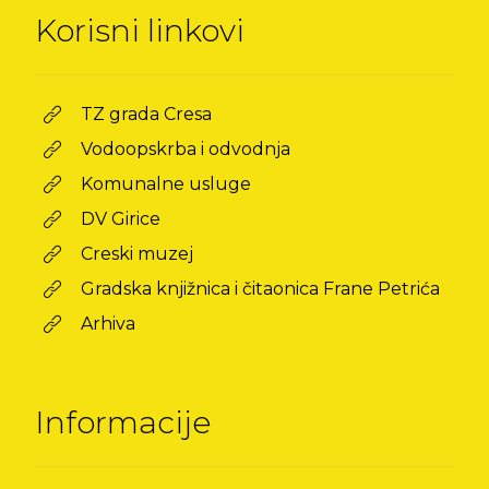
Korisni linkovi
TZ grada Cresa
Vodoopskrba i odvodnja
Komunalne usluge
DV Girice
Creski muzej
Gradska knjižnica i čitaonica Frane Petrića
Arhiva
Informacije