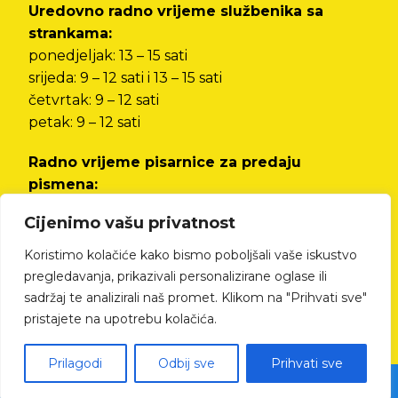
Uredovno radno vrijeme službenika sa
strankama:
ponedjeljak: 13 – 15 sati
srijeda: 9 – 12 sati i 13 – 15 sati
četvrtak: 9 – 12 sati
petak: 9 – 12 sati
Radno vrijeme pisarnice za predaju
pismena:
od ponedjeljka do petka od 8 do 12 sati i od 13
Cijenimo vašu privatnost
do 15 sati
Koristimo kolačiće kako bismo poboljšali vaše iskustvo
Izjava o pristupačnosti
pregledavanja, prikazivali personalizirane oglase ili
sadržaj te analizirali naš promet. Klikom na "Prihvati sve"
pristajete na upotrebu kolačića.
Prilagodi
Odbij sve
Prihvati sve
© All rights reserved Cres.hr | Izrada web stranica - kTdizajn