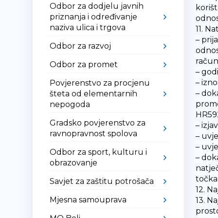
Odbor za dodjelu javnih
koriš
priznanja i određivanje
odnos
naziva ulica i trgova
11. Na
– prij
Odbor za razvoj
odnos
račun
Odbor za promet
– god
– izn
Povjerenstvo za procjenu
– dok
šteta od elementarnih
prome
nepogoda
HR592
Gradsko povjerenstvo za
– izj
ravnopravnost spolova
– uvj
– uvj
Odbor za sport, kulturu i
– dok
obrazovanje
natje
točka 
Savjet za zaštitu potrošača
12. N
Mjesna samouprava
13. N
prost