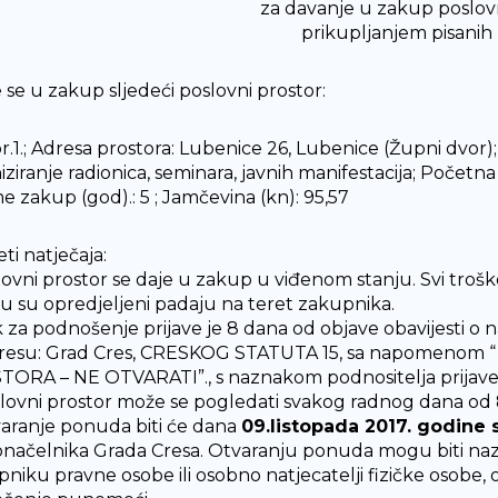
za davanje u zakup poslov
prikupljanjem pisani
e se u zakup sljedeći poslovni prostor:
r.1.; Adresa prostora: Lubenice 26, Lubenice (Župni dvor)
iziranje radionica, seminara, javnih manifestacija; Početn
e zakup (god).: 5 ; Jamčevina (kn): 95,57
jeti natječaja:
slovni prostor se daje u zakup u viđenom stanju. Svi troš
ju su opredjeljeni padaju na teret zakupnika.
k za podnošenje prijave je 8 dana od objave obavijesti o 
dresu: Grad Cres, CRESKOG STATUTA 15, sa napomeno
ORA – NE OTVARATI”., s naznakom podnositelja prijave
slovni prostor može se pogledati svakog radnog dana od 8
varanje ponuda biti će dana
09.listopada 2017. godine 
načelnika Grada Cresa. Otvaranju ponuda mogu biti nazo
pniku pravne osobe ili osobno natjecatelji fizičke osobe,