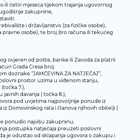
 ili četiri mjeseca tijekom trajanja ugovornog
olugodišnje zakupnine,
taviti:
bivalište i državljanstvo (za fizičke osobe),
pravne osobe), te broj žiro računa ili tekućeg
log ovjeren od pošte, banke ili Zavoda za platni
račun Grada Cresa broj
rhom doznake “JAMČEVINA ZA NATJEČAJ”,
 poslovni prostor uzima u viđenom stanju,
točka 7.),
javnih davanja ( točka 8.),
govora pod uvjetima najpovoljnije ponude iz
iz Domovinskog rata i članova njihovih obitelji (
i je ponudio najvišu zakupninu.
anja postupka natječaja preuzeti poslovni
 da je odustao od sklapanja ugovora o zakupu i