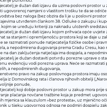
čenje punomoći.
tjecatelj je dužan dati izjavu da uzima poslovni prostor u
sti ugovorenoj namjeni o vlastitom trošku te da se odriče 
vodstva bez naloga (bez obzira da li je u poslovni prosto
čajevima utvrđenim člankom 38. Odluke o zakupu i kupop
, kojim se uređuju kriteriji za naknadu uloženih sredsta
tjecatelj je dužan dati izjavu kojom prihvaća opće uvjete
at sa stanjem i opremljenošću prostora koji se daje u za
će se razmatrati ponude natjecatelja fizičke osobe i prav
ela, a nepodmirena dugovanja prema Gradu Cresu, kao nit
e na dan zaključenja natječaja ima dospjela, a nepodm
tjecatelj je dužan dostaviti potvrdu porezne uprave o st
enu evidenciju vodi porezna uprava. Neće se razmatrati p
elih, a nepodmirenih dugovanja,
venstveno pravo na zakup poslovnoga prostora imaju osob
elja iz Domovinskog rata i članova njihovih obitelji („Nar
voljnije ponude,
atjecatelj koji dobije poslovni prostor u zakup mora prije
ranje plaćanja novčane tražbine koja je predmet ugovora 
itih mjenica sa klauzulom »bez protesta«, uz mjenično očit
nik u tijeku ugovornog odnosa ne podmiri dospjelu zak