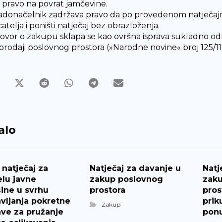
pravo na povrat jamčevine.
radonačelnik zadržava pravo da po provedenom natječaj
atelja i poništi natječaj bez obrazloženja.
govor o zakupu sklapa se kao ovršna isprava sukladno odr
rodaji poslovnog prostora (»Narodne novine« broj 125/11)
alo
 natječaj za
Natječaj za davanje u
Natj
lu javne
zakup poslovnog
zak
ine u svrhu
prostora
pros
vljanja pokretne
prik
Zakup
ve za pružanje
pon