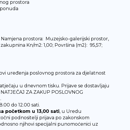
nog prostora
h ponuda
; Namjena prostora: Muzejsko-galerijski prostor,
a zakupnina Kn/m2: 1,00; Površina (m2): 95,57;
kovi uređenja poslovnog prostora za djelatnost
natječaju u dnevnom tisku. Prijave se dostavljaju
m “ NATJEČAJ ZA ZAKUP POSLOVNOG
.
.00 do 12.00 sati.
sa početkom u 13,00 sati
, u Uredu
čni podnositelji prijava po zakonskom
 odnosno njihovi specijalni punomoćenici uz