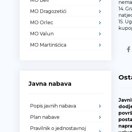
MO Beli
nema 
14. G
MO Dragozetići
natjec
15. U
MO Orlec
kupop
MO Valun
MO Martinšćica
Ost
Javna nabava
Javni
Popis javnih nabava
dodje
površ
Plan nabave
posta
napra
Pravilnik o jednostavnoj