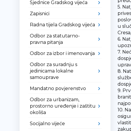
predo
Sjednice Gradskog vijeća
5. Na
prive
Zapisnici
poslo
Radna tijela Gradskog vijeća
u slu
Cresa
Odbor za statutarno-
6. Na
pravna pitanja
upozn
7. Ne
Odbor za izbor i imenovanja
dospj
Odbor za suradnju s
uprav
jedinicama lokalne
8. Na
samouprave
služb
dospj
Mandatno povjerenstvo
9. Pr
branit
Odbor za urbanizam,
najpo
prostorno uređenje i zaštitu
10. N
okoliša
osigu
vlast
Socijalno vijeće
zakup