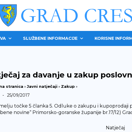
VA
SLUŽBENE INFORMACIJE
KORISNE INFORM
ječaj za davanje u zakup poslov
na stranica
»
Javni natječaji
»
Zakup
»
-
25/09/2017
melju točke 5 članka 5. Odluke o zakupu i kupoprodaji 
žbene novine“ Primorsko-goranske županije br.17/12) Gra
Natječaj