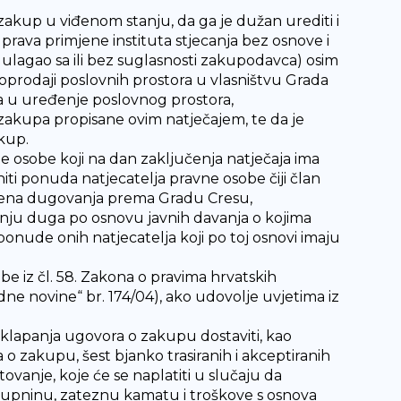
 zakup u viđenom stanju, da ga je dužan urediti i
prava primjene instituta stjecanja bez osnove i
r ulagao sa ili bez suglasnosti zakupodavca) osim
rodaji poslovnih prostora u vlasništvu Grada
va u uređenje poslovnog prostora,
 zakupa propisane ovim natječajem, te da je
kup.
ne osobe koji na dan zaključenja natječaja ima
i ponuda natjecatelja pravne osobe čiji član
irena dugovanja prema Gradu Cresu,
anju duga po osnovu javnih davanja o kojima
onude onih natjecatelja koji po toj osnovi imaju
e iz čl. 58. Zakona o pravima hrvatskih
odne novine“ br. 174/04), ako udovolje uvjetima iz
 sklapanja ugovora o zakupu dostaviti, kao
o zakupu, šest bjanko trasiranih i akceptiranih
ovanje, koje će se naplatiti u slučaju da
upninu, zateznu kamatu i troškove s osnova