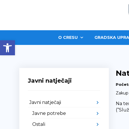
O CRESU
GRADSKA UPRA
Open toolbar
Nat
Javni natječaji
Počet
Zakup
Javni natječaji
Na te
(“Slu
Javne potrebe
Ostali