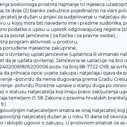
tenja poslovnoga prostora najmanje tri mjeseca uzastopno
a, te dvije (2) bianko zadužnice pojedinačno na visini p
tjecatelj je dužan u prijavi za sudjelovanje u natječaju dos
avu u kojoj mora biti navedeno ime i prezime sudionika, pre
no podatke o upisu u upisnik odgovarajućeg registra (za 
a za povrat jamčevine ( za fizičke i za pravne osobe),
išnji program aktivnosti u prostoru,
os ponuđene mjesečne zakupnine,
az o izvršenoj uplati jamčevine (uplatnica ili virmanski na
t da je uplata izvršena). Jamčevina se uplaćuje na žiro 
4020061805200006 poziv na broj 68-7722-OIB, sa sv
ava da prihvaća opće uvjete zakupa i natječaja i izjava da
erenje –potvrdu da nema dugovanja prema Gradu Cresu (
erenje- potvrdu Porezne uprave o stanju duga po osnovu 
az o statusu natjecatelja koji imaju pravo zaključenja u
čaja temeljem čl. 58 Zakona o pravima hrvatskih branitelja 
9.)
ajpovoljnijim natjecateljem smatra se onaj natjecatelj koj
ajpovoljniji natjecatelj dužan je u roku 10 dana od okonč
or i sklopiti ugovor o zakupu. U protivnom smatrat će se