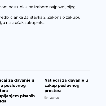
nom postupku ne izabere najpovoljnijeg
edbi članka 23. stavka 2. Zakona o zakupu i
, a na trošak zakupnika.
ečaj za davanje u
Natječaj za davanje u
up poslovnog
zakup poslovnog
tora
prostora
upljanjem pisanih
Zakup
uda