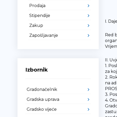
Prodaja
Stipendije
I. Daj
Zakup
Red b
Zapošljavanje
organ
Vrijem
II. Uv
1. Po
Izbornik
za ko
2. Ro
na a
PROST
Gradonačelnik
3. Po
Gradska uprava
4. Ot
Grado
Gradsko vijeće
zastu