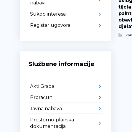
uslug
nabavi
tijel
paint i
Sukob interesa
obavl
Registar ugovora
djela
Za
Službene informacije
Akti Grada
Proračun
Javna nabava
Prostorno-planska
dokumentacija