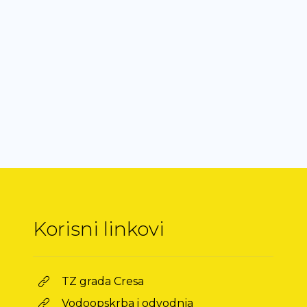
Korisni linkovi
TZ grada Cresa
Vodoopskrba i odvodnja