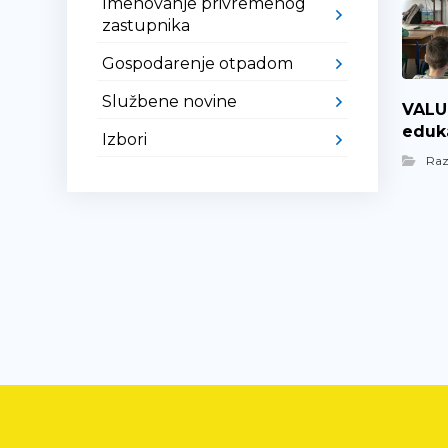
Imenovanje privremenog
zastupnika
Gospodarenje otpadom
Službene novine
VALUE
eduka
Izbori
Ra