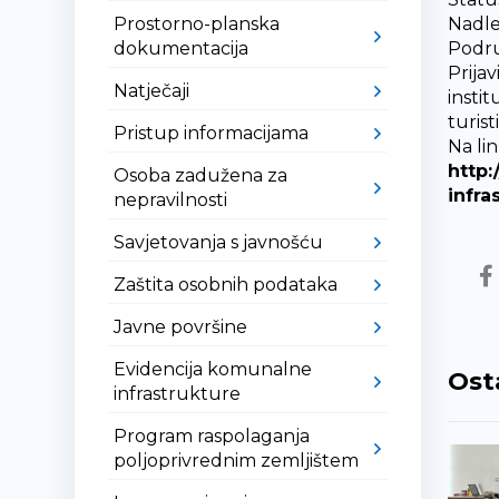
Prostorno-planska
Nadle
dokumentacija
Podru
Prija
Natječaji
insti
turist
Pristup informacijama
Na li
http:
Osoba zadužena za
infra
nepravilnosti
Savjetovanja s javnošću
Zaštita osobnih podataka
Javne površine
Evidencija komunalne
Ost
infrastrukture
Program raspolaganja
poljoprivrednim zemljištem