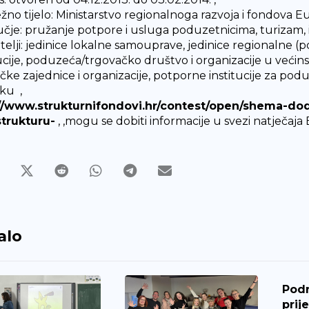
žno tijelo: Ministarstvo regionalnoga razvoja i fondova Eu
čje: pružanje potpore i usluga poduzetnicima, turizam, i
vitelji: jedinice lokalne samouprave, jedinice regionalne
tucije, poduzeća/trgovačko društvo i organizacije u veći
ičke zajednice i organizacije, potporne institucije za pod
nku ,
//www.strukturnifondovi.hr/contest/open/shema-do
strukturu-
, ,mogu se dobiti informacije u svezi natječaja
alo
Pod
prij