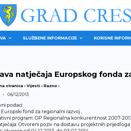
VA
SLUŽBENE INFORMACIJE
KORISNE INFORM
ava natječaja Europskog fonda za
na stranica
»
Vijesti
»
Razno
»
-
06/12/2013
ni podaci:
 Europski fond za regionalni razvoj ,
tivni program: OP Regionalna konkurentnost 2007-2013
atječaja: Otvoreni poziv na dostavu projektnih prijedloga
: otvoren od 04.12.2013. do 03.02.2014. ,