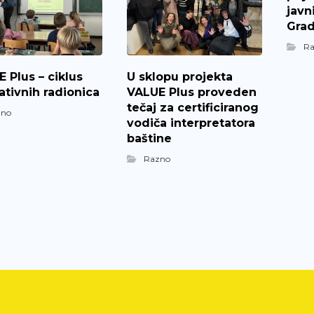
javn
Grad
R
 Plus – ciklus
U sklopu projekta
tivnih radionica
VALUE Plus proveden
tečaj za certificiranog
zno
vodiča interpretatora
baštine
Razno