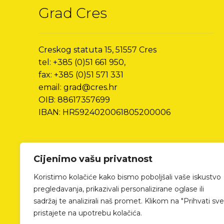
Grad Cres
Creskog statuta 15, 51557 Cres
tel: +385 (0)51 661 950,
fax: +385 (0)51 571 331
email: grad@cres.hr
OIB: 88617357699
IBAN: HR5924020061805200006
Cijenimo vašu privatnost
Koristimo kolačiće kako bismo poboljšali vaše iskustvo
pregledavanja, prikazivali personalizirane oglase ili
sadržaj te analizirali naš promet. Klikom na "Prihvati sve
pristajete na upotrebu kolačića.