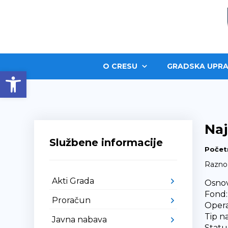
O CRESU
GRADSKA UPRA
Open toolbar
Naj
Službene informacije
Počet
Razno
Akti Grada
Osnov
Fond:
Proračun
Opera
Tip n
Javna nabava
Status