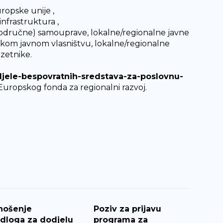
ropske unije ,
nfrastruktura ,
 (područne) samouprave, lokalne/regionalne javne
nskom javnom vlasništvu, lokalne/regionalne
uzetnike.
djele-bespovratnih-sredstava-za-poslovnu-
 Europskog fonda za regionalni razvoj.
nošenje
Poziv za prijavu
edloga za dodjelu
programa za