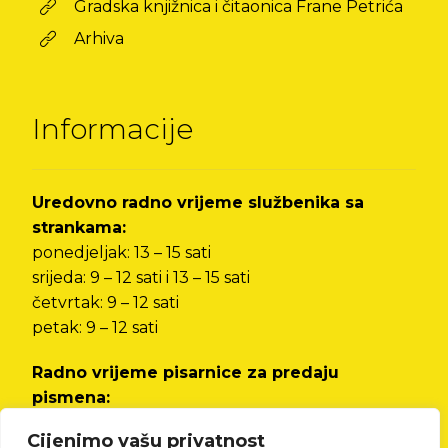
Gradska knjižnica i čitaonica Frane Petrića
Arhiva
Informacije
Uredovno radno vrijeme službenika sa
strankama:
ponedjeljak: 13 – 15 sati
srijeda: 9 – 12 sati i 13 – 15 sati
četvrtak: 9 – 12 sati
petak: 9 – 12 sati
Radno vrijeme pisarnice za predaju
pismena:
od ponedjeljka do petka od 8 do 12 sati i od 13
Cijenimo vašu privatnost
do 15 sati