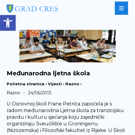
Open toolbar
Međunarodna ljetna škola
Početna stranica
»
Vijesti
»
Razno
»
-
Razno
24/06/2013
U Osnovnoj školi Frane Petrića započela je s
radom međunarodna Ljetna škola za tranzicijsku
pravdu i kulturu sjećanja koju zajednički
organiziraju Sveučilište u Groningenu
(Nizozemska) i Filozofski fakultet iz Rijeke. U Školi