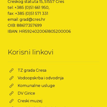
Creskog statuta 15, 51557 Cres
tel: +385 (0)51 661 950,
fax: +385 (0)51 571 331
email: grad@cres.hr
OIB: 88617357699
IBAN: HR5924020061805200006
Korisni linkovi
TZ grada Cresa
Vodoopskrba i odvodnja
Komunalne usluge
DV Girice
Creski muzej