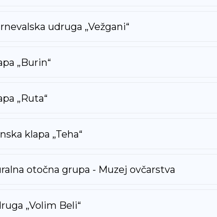
rnevalska udruga „Vežgani“
apa „Burin“
apa „Ruta“
nska klapa „Teha“
ralna otočna grupa - Muzej ovčarstva
ruga „Volim Beli“