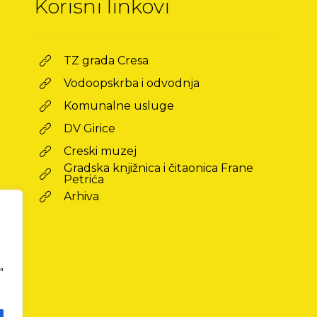
Korisni linkovi
TZ grada Cresa
Vodoopskrba i odvodnja
Komunalne usluge
DV Girice
Creski muzej
Gradska knjižnica i čitaonica Frane
Petrića
Arhiva
"