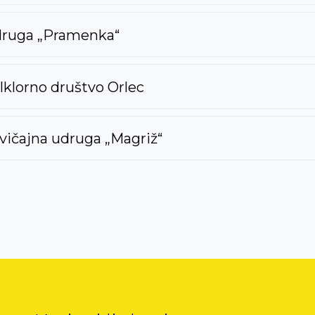
ruga „Pramenka“
lklorno društvo Orlec
vičajna udruga „Magriž“