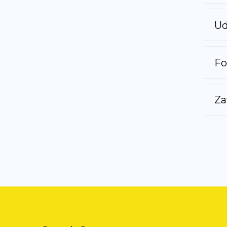
Ud
Fo
Za