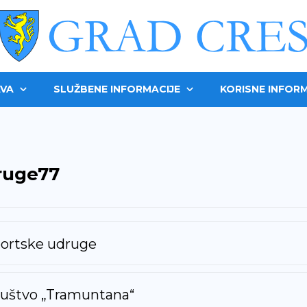
VA
SLUŽBENE INFORMACIJE
KORISNE INFORM
ruge77
ortske udruge
uštvo „Tramuntana“