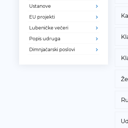
Ustanove
Ka
EU projekti
Lubeničke večeri
Kl
Popis udruga
Dimnjačarski poslovi
Kl
Že
Ru
Ud