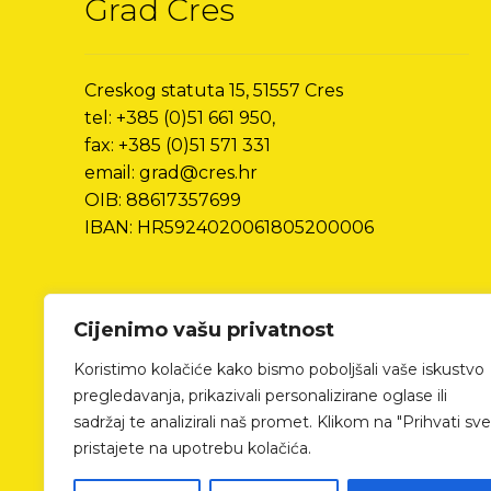
Grad Cres
Creskog statuta 15, 51557 Cres
tel: +385 (0)51 661 950,
fax: +385 (0)51 571 331
email: grad@cres.hr
OIB: 88617357699
IBAN: HR5924020061805200006
Cijenimo vašu privatnost
Koristimo kolačiće kako bismo poboljšali vaše iskustvo
pregledavanja, prikazivali personalizirane oglase ili
sadržaj te analizirali naš promet. Klikom na "Prihvati sve
pristajete na upotrebu kolačića.