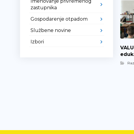
Imenovanje privremenog
zastupnika
Gospodarenje otpadom
Službene novine
Izbori
VALUE
eduka
Ra