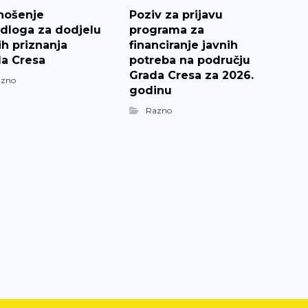
nošenje
Poziv za prijavu
edloga za dodjelu
programa za
ih priznanja
financiranje javnih
a Cresa
potreba na području
Grada Cresa za 2026.
azno
godinu
Razno