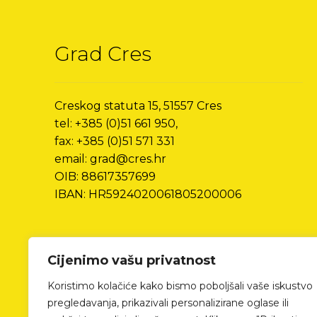
Grad Cres
Creskog statuta 15, 51557 Cres
tel: +385 (0)51 661 950,
fax: +385 (0)51 571 331
email: grad@cres.hr
OIB: 88617357699
IBAN: HR5924020061805200006
Cijenimo vašu privatnost
Koristimo kolačiće kako bismo poboljšali vaše iskustvo
pregledavanja, prikazivali personalizirane oglase ili