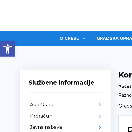
O CRESU
GRADSKA UPRA
Open toolbar
Kon
Službene informacije
Počet
Razno
Akti Grada
Grads
Proračun
Javna nabava