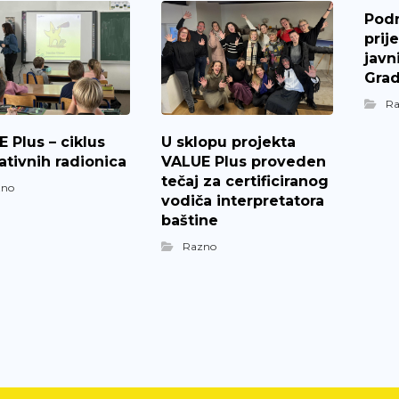
Pod
prij
javn
Grad
R
 Plus – ciklus
U sklopu projekta
tivnih radionica
VALUE Plus proveden
tečaj za certificiranog
zno
vodiča interpretatora
baštine
Razno