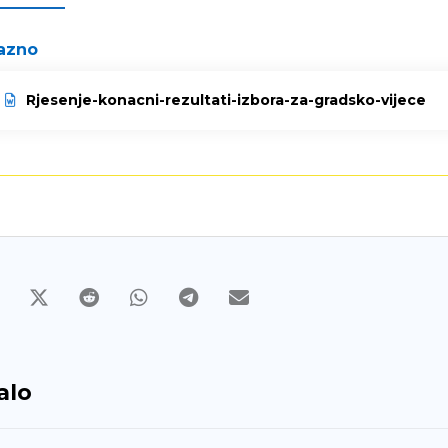
azno
Rjesenje-konacni-rezultati-izbora-za-gradsko-vijece
alo