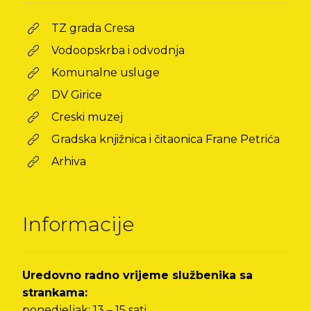
TZ grada Cresa
Vodoopskrba i odvodnja
Komunalne usluge
DV Girice
Creski muzej
Gradska knjižnica i čitaonica Frane Petrića
Arhiva
Informacije
Uredovno radno vrijeme službenika sa
strankama:
ponedjeljak: 13 – 15 sati