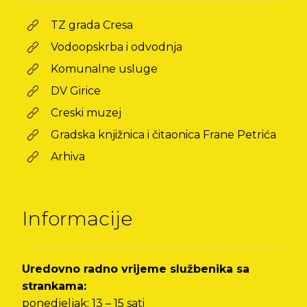
TZ grada Cresa
Vodoopskrba i odvodnja
Komunalne usluge
DV Girice
Creski muzej
Gradska knjižnica i čitaonica Frane Petrića
Arhiva
Informacije
Uredovno radno vrijeme službenika sa
strankama:
ponedjeljak: 13 – 15 sati