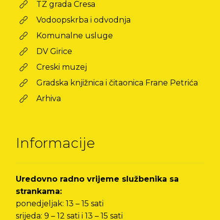
TZ grada Cresa
Vodoopskrba i odvodnja
Komunalne usluge
DV Girice
Creski muzej
Gradska knjižnica i čitaonica Frane Petrića
Arhiva
Informacije
Uredovno radno vrijeme službenika sa
strankama:
ponedjeljak: 13 – 15 sati
srijeda: 9 – 12 sati i 13 – 15 sati