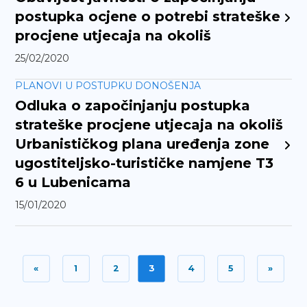
postupka ocjene o potrebi strateške
procjene utjecaja na okoliš
25/02/2020
PLANOVI U POSTUPKU DONOŠENJA
Odluka o započinjanju postupka
strateške procjene utjecaja na okoliš
Urbanističkog plana uređenja zone
ugostiteljsko-turističke namjene T3
6 u Lubenicama
15/01/2020
«
1
2
3
4
5
»