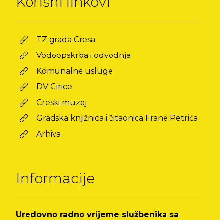
Korisni linkovi
TZ grada Cresa
Vodoopskrba i odvodnja
Komunalne usluge
DV Girice
Creski muzej
Gradska knjižnica i čitaonica Frane Petrića
Arhiva
Informacije
Uredovno radno vrijeme službenika sa