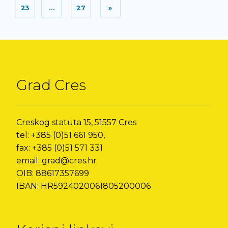
23
…
27
»
Grad Cres
Creskog statuta 15, 51557 Cres
tel: +385 (0)51 661 950,
fax: +385 (0)51 571 331
email: grad@cres.hr
OIB: 88617357699
IBAN: HR5924020061805200006