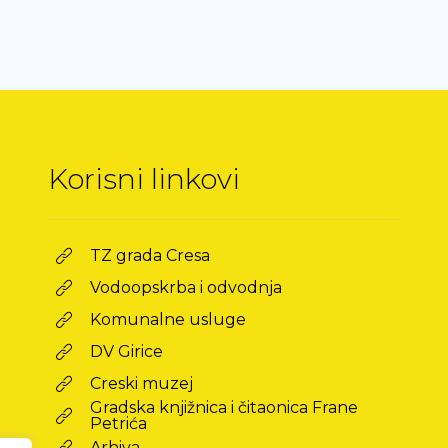
Korisni linkovi
TZ grada Cresa
Vodoopskrba i odvodnja
Komunalne usluge
DV Girice
Creski muzej
Gradska knjižnica i čitaonica Frane
Petrića
Arhiva