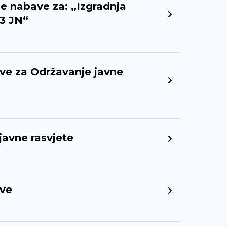
e nabave za: „Izgradnja
23 JN“
ve za Održavanje javne
javne rasvjete
ave