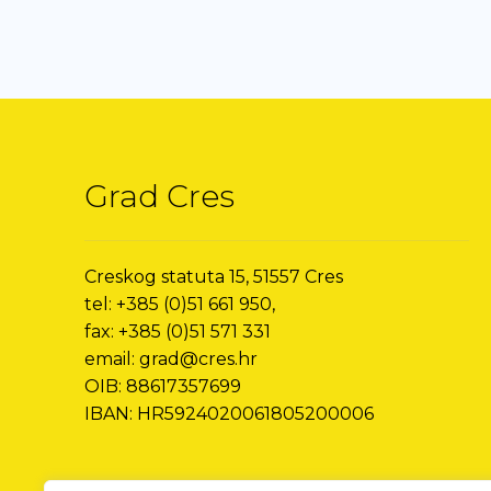
Grad Cres
Creskog statuta 15, 51557 Cres
tel: +385 (0)51 661 950,
fax: +385 (0)51 571 331
email: grad@cres.hr
OIB: 88617357699
IBAN: HR5924020061805200006