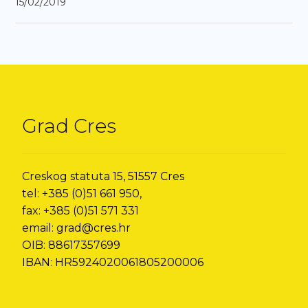
15/02/2019
Grad Cres
Creskog statuta 15, 51557 Cres
tel: +385 (0)51 661 950,
fax: +385 (0)51 571 331
email: grad@cres.hr
OIB: 88617357699
IBAN: HR5924020061805200006