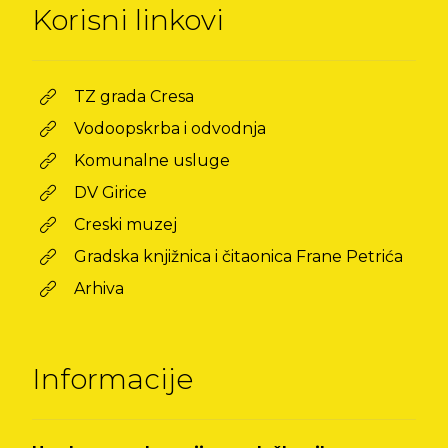
Korisni linkovi
TZ grada Cresa
Vodoopskrba i odvodnja
Komunalne usluge
DV Girice
Creski muzej
Gradska knjižnica i čitaonica Frane Petrića
Arhiva
Informacije