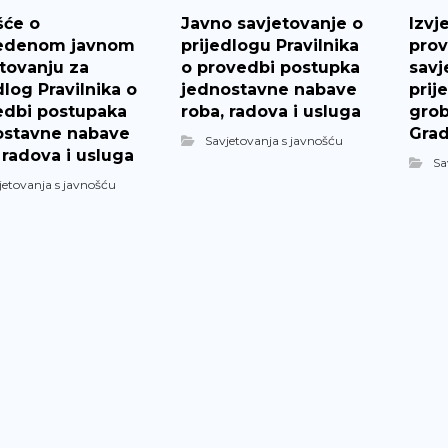
šće o
Javno savjetovanje o
Izvj
edenom javnom
prijedlogu Pravilnika
pro
tovanju za
o provedbi postupka
savj
dlog Pravilnika o
jednostavne nabave
prij
edbi postupaka
roba, radova i usluga
grob
ostavne nabave
Grad
Savjetovanja s javnošću
 radova i usluga
Sa
jetovanja s javnošću