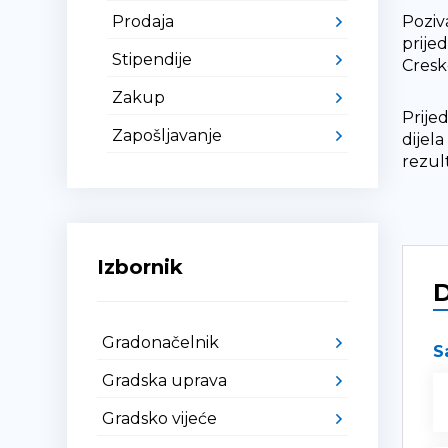
Prodaja
Poziv
prije
Stipendije
Cresk
Zakup
Prije
Zapošljavanje
dijel
rezul
Izbornik
Gradonačelnik
S
Gradska uprava
Gradsko vijeće