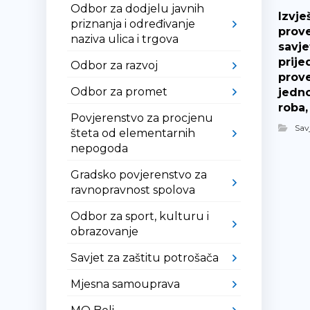
Odbor za dodjelu javnih
Izvje
priznanja i određivanje
prov
naziva ulica i trgova
savje
prije
Odbor za razvoj
prov
Odbor za promet
jedn
roba,
Povjerenstvo za procjenu
Sav
šteta od elementarnih
nepogoda
Gradsko povjerenstvo za
ravnopravnost spolova
Odbor za sport, kulturu i
obrazovanje
Savjet za zaštitu potrošača
Mjesna samouprava