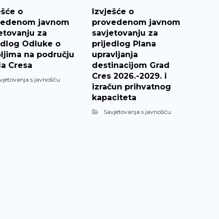
ešće o
Izvješće o
vedenom javnom
provedenom javnom
etovanju za
savjetovanju za
edlog Odluke o
prijedlog Plana
ljima na području
upravljanja
a Cresa
destinacijom Grad
Cres 2026.-2029. i
vjetovanja s javnošću
izračun prihvatnog
kapaciteta
Savjetovanja s javnošću