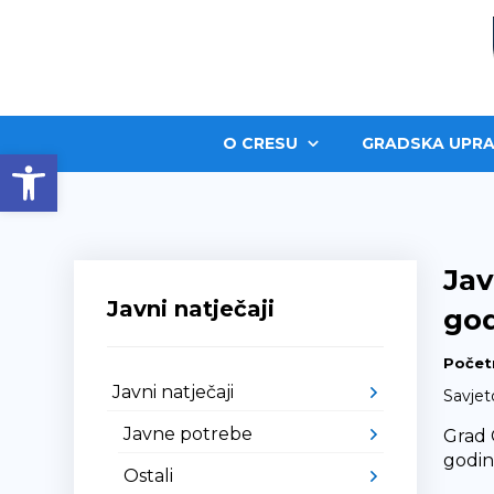
O CRESU
GRADSKA UPRA
Open toolbar
Jav
Javni natječaji
god
Počet
Javni natječaji
Savjet
Javne potrebe
Grad 
godin
Ostali