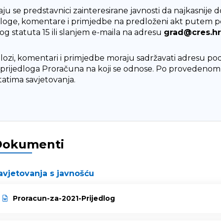
aju se predstavnici zainteresirane javnosti da najkasnije 
dloge, komentare i primjedbe na predloženi akt putem poš
og statuta 15 ili slanjem e-maila na adresu
grad@cres.hr
dlozi, komentari i primjedbe moraju sadržavati adresu podno
a prijedloga Proračuna na koji se odnose. Po provedenom sa
tatima savjetovanja.
Dokumenti
avjetovanja s javnošću
Proracun-za-2021-Prijedlog