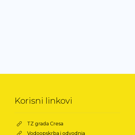
Korisni linkovi
TZ grada Cresa
Vodoopskrba i odvodnja