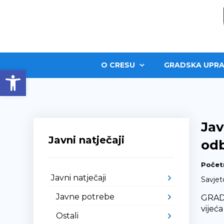
O CRESU
GRADSKA UPRA
Open toolbar
Jav
Javni natječaji
odb
Počet
Javni natječaji
Savjet
Javne potrebe
GRAD 
vijeć
Ostali