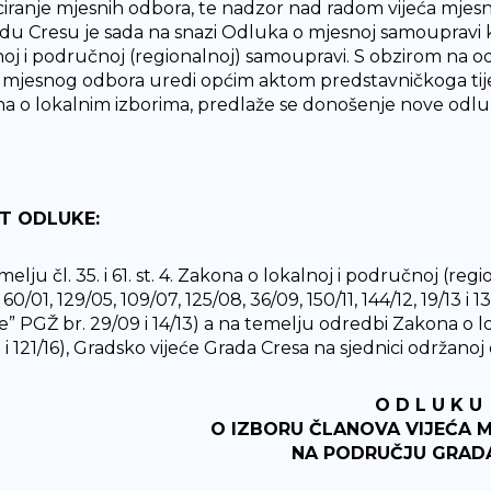
ciranje mjesnih odbora, te nadzor nad radom vijeća mjes
du Cresu je sada na snazi Odluka o mjesnoj samoupravi 
noj i područnoj (regionalnoj) samoupravi. S obzirom na 
a mjesnog odbora uredi općim aktom predstavničkoga t
a o lokalnim izborima, predlaže se donošenje nove odlu
T ODLUKE:
elju čl. 35. i 61. st. 4. Zakona o lokalnoj i područnoj (r
 60/01, 129/05, 109/07, 125/08, 36/09, 150/11, 144/12, 19/13 
e” PGŽ br. 29/09 i 14/13) a na temelju odredbi Zakona o 
 i 121/16), Gradsko vijeće Grada Cresa na sjednici održanoj
O D L U K U
O IZBORU ČLANOVA VIJEĆA 
NA PODRUČJU GRAD