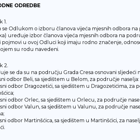
VODNE ODREDBE
 1.
se Odlukom o izboru članova vijeća mjesnih odbora na 
a) uređuje izbor članova vijeća mjesnih odbora na podr
i i pojmovi u ovoj Odluci koji imaju rodno značenje, odnos
kojem su rodu navedeni.
k 2.
uje se da su na području Grada Cresa osnovani sljedeći m
sni odbor Beli, sa sjedištem u Belom, za područje naselja: 
sni odbor Dragozetići, sa sjedištem u Dragozetićima, za pod
šćica;
sni odbor Orlec, sa sjedištem u Orlecu, za područje naselja
esni odbor Valun, sa sjedištem u Valunu, za područje nasel
a;
sni odbor Martinšćica, sa sjedištem u Martinšćici, za naselj
ći.