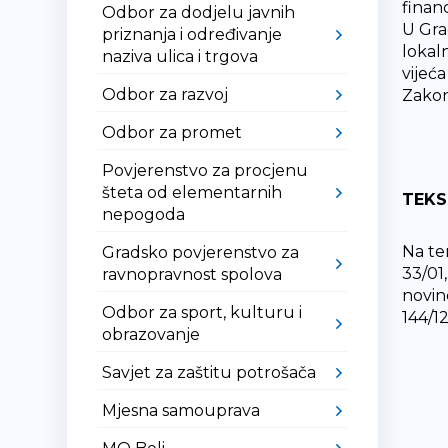
finan
Odbor za dodjelu javnih
U Gra
priznanja i određivanje
lokal
naziva ulica i trgova
vijeć
Odbor za razvoj
Zakon
Odbor za promet
Povjerenstvo za procjenu
šteta od elementarnih
TEKS
nepogoda
Na tem
Gradsko povjerenstvo za
33/01,
ravnopravnost spolova
novin
Odbor za sport, kulturu i
144/12
obrazovanje
Savjet za zaštitu potrošača
Mjesna samouprava