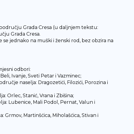
području Grada Cresa (u daljnjem tekstu:
učju Grada Cresa.
e se jednako na muški i ženski rod, bez obzira na
jesni odbori:
Beli, Ivanje, Sveti Petar i Vazminec;
ručje naselja: Dragozetići, Filozići, Porozina i
: Orlec, Stanić, Vrana i Zbišina;
ja: Lubenice, Mali Podol, Pernat, Valun i
a: Grmov, Martinšćica, Miholašćica, Stivan i