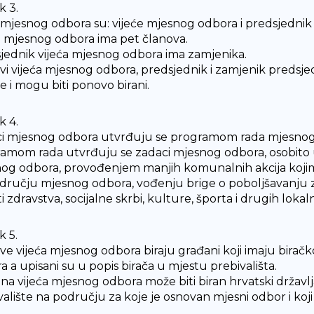
k 3.
a mjesnog odbora su: vijeće mjesnog odbora i predsjednik
e mjesnog odbora ima pet članova.
jednik vijeća mjesnog odbora ima zamjenika.
vi vijeća mjesnog odbora, predsjednik i zamjenik predsjed
e i mogu biti ponovo birani.
k 4.
i mjesnog odbora utvrđuju se programom rada mjesnog
amom rada utvrđuju se zadaci mjesnog odbora, osobito
og odbora, provođenjem manjih komunalnih akcija koji
dručju mjesnog odbora, vođenju brige o poboljšavanju 
ti zdravstva, socijalne skrbi, kulture, športa i drugih lo
k 5.
ve vijeća mjesnog odbora biraju građani koji imaju birač
a a upisani su u popis birača u mjestu prebivališta.
ana vijeća mjesnog odbora može biti biran hrvatski državlj
valište na području za koje je osnovan mjesni odbor i koji 