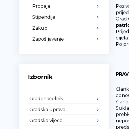
Prodaja
Poziv
prije
Stipendije
Grad 
patri
Zakup
Prije
dijel
Zapošljavanje
Po pr
PRAV
Izbornik
Člank
odnos
Gradonačelnik
člano
Sukla
Gradska uprava
prebi
Gradsko vijeće
nepos
preds