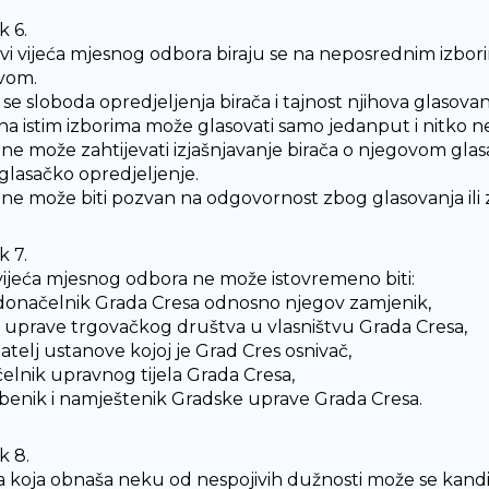
k 6.
vi vijeća mjesnog odbora biraju se na neposrednim izbor
vom.
se sloboda opredjeljenja birača i tajnost njihova glasovan
 na istim izborima može glasovati samo jedanput i nitko 
 ne može zahtijevati izjašnjavanje birača o njegovom glas
 glasačko opredjeljenje.
 ne može biti pozvan na odgovornost zbog glasovanja ili 
k 7.
vijeća mjesnog odbora ne može istovremeno biti:
donačelnik Grada Cresa odnosno njegov zamjenik,
n uprave trgovačkog društva u vlasništvu Grada Cresa,
atelj ustanove kojoj je Grad Cres osnivač,
čelnik upravnog tijela Grada Cresa,
žbenik i namještenik Gradske uprave Grada Cresa.
k 8.
 koja obnaša neku od nespojivih dužnosti može se kandidi