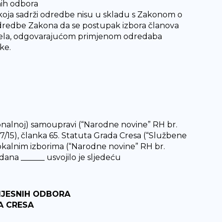
nih odbora
koja sadrži odredbe nisu u skladu s Zakonom o
odredbe Zakona da se postupak izbora članova
ijela, odgovarajućom primjenom odredaba
ke.
egionalnoj) samoupravi (“Narodne novine” RH br.
i 137/15), članka 65. Statuta Grada Cresa (“Službene
lokalnim izborima (“Narodne novine” RH br.
 dana ______ usvojilo je sljedeću
MJESNIH ODBORA
A CRESA