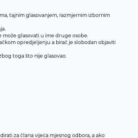
ima, tajnim glasovanjem, razmjernim izbornim
ja.
ne može glasovati u ime druge osobe.
ačkom opredjeljenju a birač je slobodan objaviti
zbog toga što nije glasovao.
rati za člana vijeća mjesnog odbora, a ako