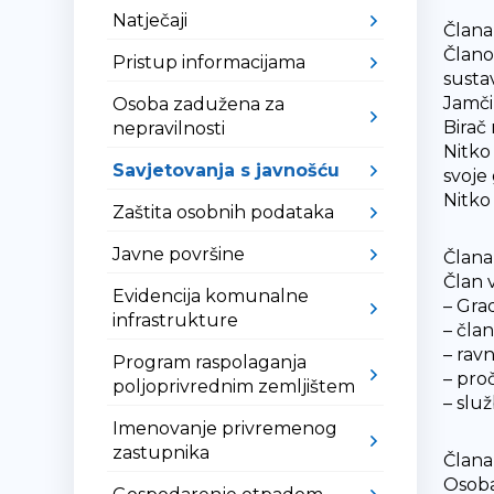
Natječaji
Člana
Člano
Pristup informacijama
susta
Jamči 
Osoba zadužena za
Birač
nepravilnosti
Nitko
Savjetovanja s javnošću
svoje
Nitko
Zaštita osobnih podataka
Javne površine
Člana
Član 
Evidencija komunalne
– Gra
infrastrukture
– čla
– ravn
Program raspolaganja
– pro
poljoprivrednim zemljištem
– slu
Imenovanje privremenog
zastupnika
Člana
Osoba