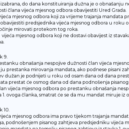
izabrana, do dana konstituiranja dužna je o obnašanju n
sti člana vijeća mjesnog odbora obavijestiti Ured Grada.
vijeća mjesnog odbora koji za vrijeme trajanja mandata p
obavijestiti predsjednika vijeća mjesnog odbora u roku 
činje mirovati protekom tog roka.
vijeća mjesnog odbora koji ne dostavi obavijest iz stavaka
a.
k 9.
estanku obnašanja nespojive dužnosti član vijeća mjesn
ju prestanka mirovanja mandata, ako podnese pisani zah
ev dužan je podnijeti u roku od osam dana od dana prest
ta prestat će osmog dana od dana podnošenja pisanog 
lan vijeća mjesnog odbora po prestanku obnašanja nespoj
a 1. ovoga članka, smatrat će se da mu mandat miruje iz 
k 10.
vijeća mjesnog odbora ima pravo tijekom trajanja mandata
ga, podnošenjem pisanog zahtjeva predsjedniku vijeća 
anje mandata na temelju pisanog zahtjeva iz stavka 1. ov