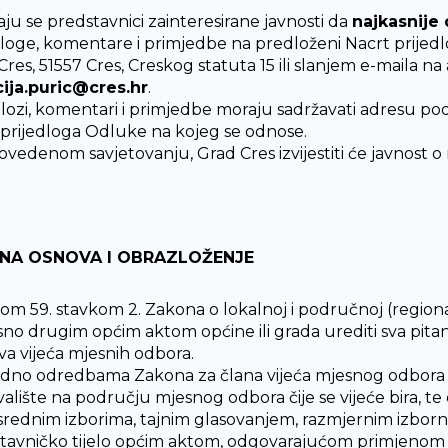
aju se predstavnici zainteresirane javnosti da
najkasnije 
dloge, komentare i primjedbe na predloženi Nacrt prijed
Cres, 51557 Cres, Creskog statuta 15 ili slanjem e-maila n
cija.puric@cres.hr
.
dlozi, komentari i primjedbe moraju sadržavati adresu podno
a prijedloga Odluke na kojeg se odnose.
ovedenom savjetovanju, Grad Cres izvijestiti će javnost o
NA OSNOVA I OBRAZLOŽENJE
om 59. stavkom 2. Zakona o lokalnoj i područnoj (regio
no drugim općim aktom općine ili grada urediti sva pitan
va vijeća mjesnih odbora.
dno odredbama Zakona za člana vijeća mjesnog odbora mož
valište na području mjesnog odbora čije se vijeće bira, te
rednim izborima, tajnim glasovanjem, razmjernim izbor
tavničko tijelo općim aktom, odgovarajućom primjenom 