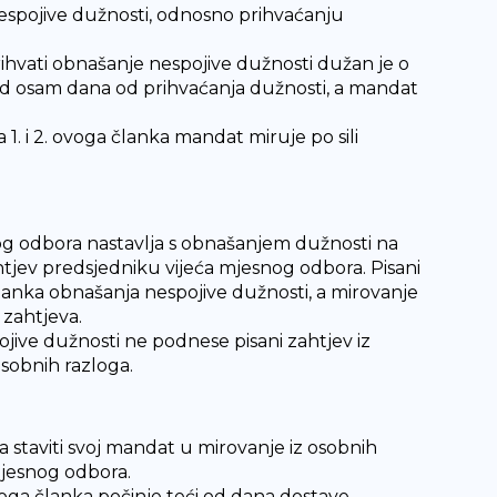
espojive dužnosti, odnosno prihvaćanju
rihvati obnašanje nespojive dužnosti dužan je o
od osam dana od prihvaćanja dužnosti, a mandat
 1. i 2. ovoga članka mandat miruje po sili
og odbora nastavlja s obnašanjem dužnosti na
tjev predsjedniku vijeća mjesnog odbora. Pisani
anka obnašanja nespojive dužnosti, a mirovanje
zahtjeva.
ive dužnosti ne podnese pisani zahtjev iz
osobnih razloga.
 staviti svoj mandat u mirovanje iz osobnih
mjesnog odbora.
oga članka počinje teći od dana dostave