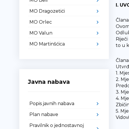
MO Beli
I. U
MO Dragozetići
Članak
MO Orlec
Ovom 
Odluk
MO Valun
Riječ
MO Martinšćica
to u 
Člana
Utvrđ
1. Mje
2. Mje
Javna nabava
Predo
3. Mje
4. Mj
Popis javnih nabava
Zbičin
5. Mje
Plan nabave
Vidovi
Pravilnik o jednostavnoj