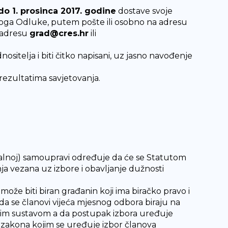
do 1. prosinca 2017. godine
dostave svoje
loga Odluke, putem pošte ili osobno na adresu
a adresu
grad@cres.hr
ili
sitelja i biti čitko napisani, uz jasno navođenje
 rezultatima savjetovanja.
nalnoj) samoupravi određuje da će se Statutom
ja vezana uz izbore i obavljanje dužnosti
e biti biran građanin koji ima biračko pravo i
 da se članovi vijeća mjesnog odbora biraju na
nim sustavom a da postupak izbora uređuje
zakona kojim se uređuje izbor članova