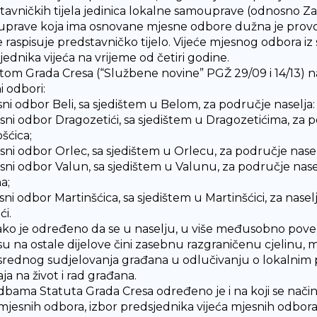
tavničkih tijela jedinica lokalne samouprave (odnosno Za
prave koja ima osnovane mjesne odbore dužna je provodi
e raspisuje predstavničko tijelo. Vijeće mjesnog odbora iz
jednika vijeća na vrijeme od četiri godine.
tom Grada Cresa (“Službene novine” PGŽ 29/09 i 14/13) n
i odbori:
sni odbor Beli, sa sjedištem u Belom, za područje naselja: 
sni odbor Dragozetići, sa sjedištem u Dragozetićima, za pod
šćica;
sni odbor Orlec, sa sjedištem u Orlecu, za područje naselja
esni odbor Valun, sa sjedištem u Valunu, za područje nasel
a;
sni odbor Martinšćica, sa sjedištem u Martinšćici, za naselj
ći.
tako je određeno da se u naselju, u više međusobno povezan
u na ostale dijelove čini zasebnu razgraničenu cjelinu, 
rednog sudjelovanja građana u odlučivanju o lokalnim
ja na život i rad građana.
bama Statuta Grada Cresa određeno je i na koji se način 
a mjesnih odbora, izbor predsjednika vijeća mjesnih odbora