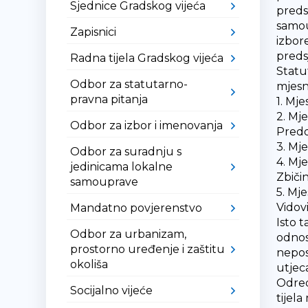
Sjednice Gradskog vijeća
preds
samou
Zapisnici
izbor
preds
Radna tijela Gradskog vijeća
Statu
Odbor za statutarno-
mjesn
pravna pitanja
1. Mje
2. Mje
Odbor za izbor i imenovanja
Predo
3. Mje
Odbor za suradnju s
4. Mj
jedinicama lokalne
Zbičin
samouprave
5. Mje
Vidovi
Mandatno povjerenstvo
Isto 
Odbor za urbanizam,
odnos
prostorno uređenje i zaštitu
nepos
okoliša
utjeca
Odred
Socijalno vijeće
tijel