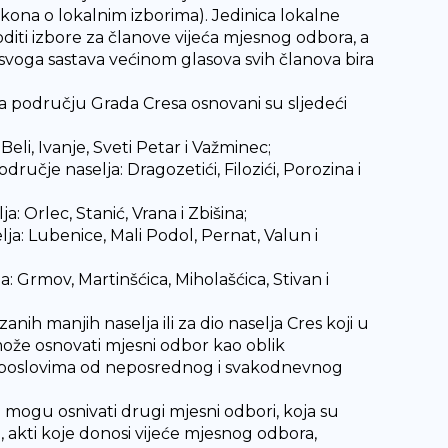
kona o lokalnim izborima). Jedinica lokalne
ti izbore za članove vijeća mjesnog odbora, a
 svoga sastava većinom glasova svih članova bira
a području Grada Cresa osnovani su sljedeći
Beli, Ivanje, Sveti Petar i Važminec;
ručje naselja: Dragozetići, Filozići, Porozina i
: Orlec, Stanić, Vrana i Zbišina;
ja: Lubenice, Mali Podol, Pernat, Valun i
a: Grmov, Martinšćica, Miholašćica, Stivan i
ih manjih naselja ili za dio naselja Cres koji u
može osnovati mjesni odbor kao oblik
 poslovima od neposrednog i svakodnevnog
mogu osnivati drugi mjesni odbori, koja su
, akti koje donosi vijeće mjesnog odbora,