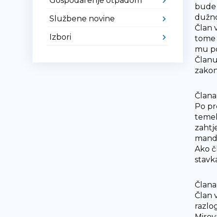
Gospodarenje otpadom
bude 
dužno
Službene novine
Član 
Izbori
tome 
mu po
Članu 
zakon
Člana
Po pr
temel
zahtj
manda
Ako č
stavk
Člana
Član 
razlo
Mirov