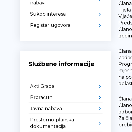
nabavi
Člana
Tijel
Sukob interesa
Vijeć
Preds
Registar ugovora
Člano
godin
Člana
Zadac
Službene informacije
Progr
mjesn
na po
oblas
Akti Grada
Proračun
Člana
Člano
Javna nabava
odbor
Za čl
Prostorno-planska
prebi
dokumentacija