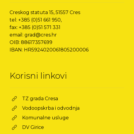
Creskog statuta 15, 51557 Cres
tel: +385 (0)51 661 950,
fax: +385 (0)51 571 331
email: grad@cres.hr
OIB: 88617357699
IBAN: HR5924020061805200006
Korisni linkovi
TZ grada Cresa
Vodoopskrba i odvodnja
Komunalne usluge
DV Girice