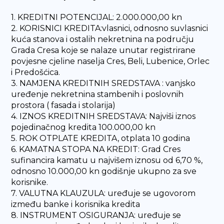
1. KREDITNI POTENCIJAL: 2.000.000,00 kn
2. KORISNICI KREDITA:vlasnici, odnosno suvlasnici
kuća stanova i ostalih nekretnina na području
Grada Cresa koje se nalaze unutar registrirane
povjesne cjeline naselja Cres, Beli, Lubenice, Orlec
i Predošćica.
3. NAMJENA KREDITNIH SREDSTAVA : vanjsko
uređenje nekretnina stambenih i poslovnih
prostora ( fasada i stolarija)
4. IZNOS KREDITNIH SREDSTAVA: Najviši iznos
pojedinačnog kredita 100.000,00 kn
5. ROK OTPLATE KREDITA, otplata 10 godina
6. KAMATNA STOPA NA KREDIT: Grad Cres
sufinancira kamatu u najvišem iznosu od 6,70 %,
odnosno 10.000,00 kn godišnje ukupno za sve
korisnike.
7. VALUTNA KLAUZULA: uređuje se ugovorom
između banke i korisnika kredita
8. INSTRUMENT OSIGURANJA: uređuje se