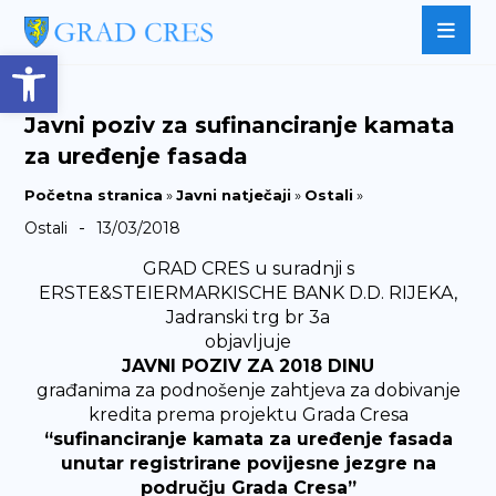
Open toolbar
Javni poziv za sufinanciranje kamata
za uređenje fasada
Početna stranica
»
Javni natječaji
»
Ostali
»
-
Ostali
13/03/2018
GRAD CRES u suradnji s
ERSTE&STEIERMARKISCHE BANK D.D. RIJEKA,
Jadranski trg br 3a
objavljuje
JAVNI POZIV ZA 2018 DINU
građanima za podnošenje zahtjeva za dobivanje
kredita prema projektu Grada Cresa
“sufinanciranje kamata za uređenje fasada
unutar registrirane povijesne jezgre na
području Grada Cresa”