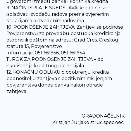
ugovorom između banke i korisnika kredita
9. NAČIN ISPLATE SREDSTAVA: kredit će se
isplaćivati izvođaču radova prema ovjerenim
situacijama o izvedenim radovima.
10. PODNOŠENJE ZAHTJEVA: Zahtjevi se podnose
Povjerenstvu za provedbu postupka kreditiranja
osobno ili poštom na adresu: Grad Cres, Creskog
statuta 15, Povjerenstvo
Informacije: 051 661956, 051 661954
11. ROK ZA PODNOŠENJE ZAHTJEVA – do
iskorištenja kreditnog potencijala
12. KONAČNU ODLUKU o odobrenju kredita
podnositelju zahtjeva s pozitivnim mišljenjem
povjerenstva donosi banka nakon obrade
zahtjeva.
GRADONAČELNIK
Kristijan Jurjako struč.spec.oec.