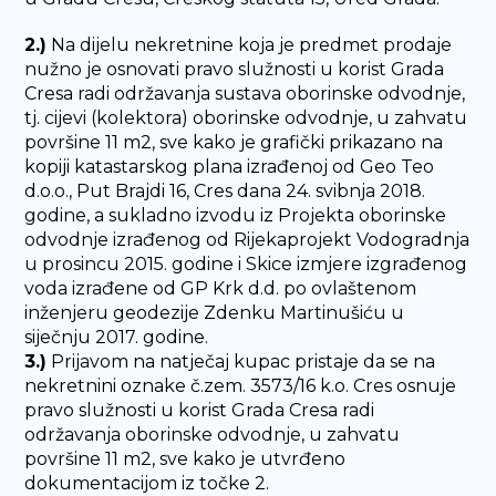
2.)
Na dijelu nekretnine koja je predmet prodaje
nužno je osnovati pravo služnosti u korist Grada
Cresa radi održavanja sustava oborinske odvodnje,
tj. cijevi (kolektora) oborinske odvodnje, u zahvatu
površine 11 m2, sve kako je grafički prikazano na
kopiji katastarskog plana izrađenoj od Geo Teo
d.o.o., Put Brajdi 16, Cres dana 24. svibnja 2018.
godine, a sukladno izvodu iz Projekta oborinske
odvodnje izrađenog od Rijekaprojekt Vodogradnja
u prosincu 2015. godine i Skice izmjere izgrađenog
voda izrađene od GP Krk d.d. po ovlaštenom
inženjeru geodezije Zdenku Martinušiću u
siječnju 2017. godine.
3.)
Prijavom na natječaj kupac pristaje da se na
nekretnini oznake č.zem. 3573/16 k.o. Cres osnuje
pravo služnosti u korist Grada Cresa radi
održavanja oborinske odvodnje, u zahvatu
površine 11 m2, sve kako je utvrđeno
dokumentacijom iz točke 2.