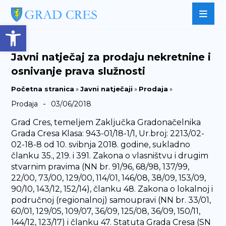
Open toolbar
Javni natječaj za prodaju nekretnine i
osnivanje prava služnosti
Početna stranica
»
Javni natječaji
»
Prodaja
»
-
Prodaja
03/06/2018
Grad Cres, temeljem Zaključka Gradonačelnika
Grada Cresa Klasa: 943-01/18-1/1, Ur.broj: 2213/02-
02-18-8 od 10. svibnja 2018. godine, sukladno
članku 35., 219. i 391. Zakona o vlasništvu i drugim
stvarnim pravima (NN br. 91/96, 68/98, 137/99,
22/00, 73/00, 129/00, 114/01, 146/08, 38/09, 153/09,
90/10, 143/12, 152/14), članku 48. Zakona o lokalnoj i
područnoj (regionalnoj) samoupravi (NN br. 33/01,
60/01, 129/05, 109/07, 36/09, 125/08, 36/09, 150/11,
144/12, 123/17) i članku 47. Statuta Grada Cresa (SN