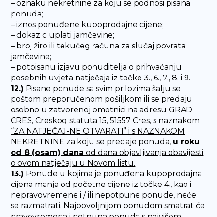
– oznaku nekretnine za koju se podnosi pisana
ponuda;
– iznos ponuđene kupoprodajne cijene;
– dokaz o uplati jamčevine;
– broj žiro ili tekućeg računa za slučaj povrata
jamčevine;
– potpisanu izjavu ponuditelja o prihvaćanju
posebnih uvjeta natječaja iz točke 3., 6., 7., 8. i 9.
12.)
Pisane ponude sa svim prilozima šalju se
poštom preporučenom pošiljkom ili se predaju
osobno
u zatvorenoj omotnici na adresu GRAD
CRES, Creskog statuta 15, 51557 Cres, s naznakom
“ZA NATJEČAJ-NE OTVARATI” i s NAZNAKOM
NEKRETNINE za koju se predaje ponuda,
u roku
od 8 (osam) dana
od dana objavljivanja obavijesti
o ovom natječaju u Novom listu.
13.)
Ponude u kojima je ponuđena kupoprodajna
cijena manja od početne cijene iz točke 4., kao i
nepravovremene i / ili nepotpune ponude, neće
se razmatrati. Najpovoljnijom ponudom smatrat će
pravovremena i potpuna ponuda s najvišom