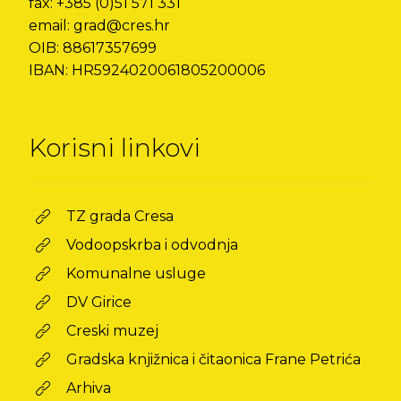
fax: +385 (0)51 571 331
email: grad@cres.hr
OIB: 88617357699
IBAN: HR5924020061805200006
Korisni linkovi
TZ grada Cresa
Vodoopskrba i odvodnja
Komunalne usluge
DV Girice
Creski muzej
Gradska knjižnica i čitaonica Frane Petrića
Arhiva