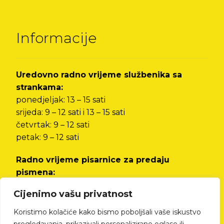
Informacije
Uredovno radno vrijeme službenika sa
strankama:
ponedjeljak: 13 – 15 sati
srijeda: 9 – 12 sati i 13 – 15 sati
četvrtak: 9 – 12 sati
petak: 9 – 12 sati
Radno vrijeme pisarnice za predaju
pismena:
od ponedjeljka do petka od 8 do 12 sati i od 13
Cijenimo vašu privatnost
do 15 sati
Koristimo kolačiće kako bismo poboljšali vaše iskustvo
Izjava o pristupačnosti