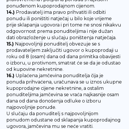
ponuđenom kupoprodajnom cijenom.
14.)
Prodavatelj ima pravo prihvatiti ili odbiti
ponudu ili poništiti natječaj u bilo koje vrijeme
prije sklapanja ugovora i pri tome ne snosi nikakvu
odgovornost prema ponuditeljima i nije dužan
dati obrazloženje u slučaju poništenja natječaja.
15.)
Najpovoljniji ponuditelj obvezuje se s
prodavateljem zaključiti ugovor o kupoprodaji u
roku od 8 (osam) dana od dana primitka obavijesti
o izboru, u protivnom, smatrat će se da je odustao
od kupovine nekretnine.
16.)
Uplaćena jamčevina ponuditelja čija je
ponuda prihvaćena, uračunava se u iznos ukupne
kupoprodajne cijene nekretnine, a ostalim
ponuditeljima jamčevina se vraća najkasnije osam
dana od dana donošenja odluke o izboru
najpovoljnije ponude.
U slučaju da ponuditelj s najpovoljnijom
ponudom odustane od sklapanja kupoprodajnog
ugovora, jamčevina mu se neće vratiti.