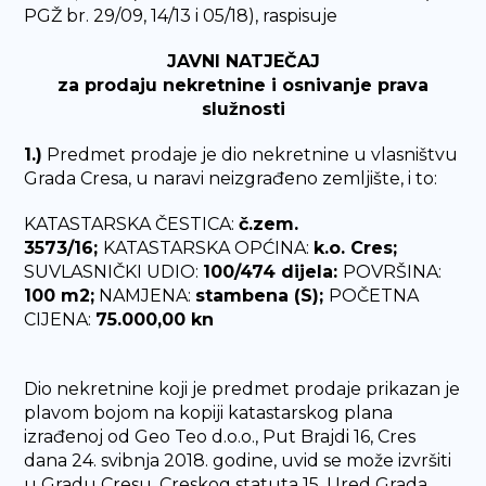
PGŽ br. 29/09, 14/13 i 05/18), raspisuje
JAVNI NATJEČAJ
za prodaju nekretnine i osnivanje prava
služnosti
1.)
Predmet prodaje je dio nekretnine u vlasništvu
Grada Cresa, u naravi neizgrađeno zemljište, i to:
KATASTARSKA ČESTICA:
č.zem.
3573/16;
KATASTARSKA OPĆINA:
k.o. Cres;
SUVLASNIČKI UDIO:
100/474 dijela:
POVRŠINA:
100 m2;
NAMJENA:
stambena (S);
POČETNA
CIJENA:
75.000,00 kn
Dio nekretnine koji je predmet prodaje prikazan je
plavom bojom na kopiji katastarskog plana
izrađenoj od Geo Teo d.o.o., Put Brajdi 16, Cres
dana 24. svibnja 2018. godine, uvid se može izvršiti
u Gradu Cresu, Creskog statuta 15, Ured Grada.