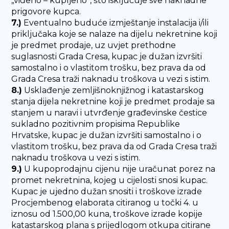
„viđeno – kupljeno“, što isključuje sve naknadne
prigovore kupca.
7.)
Eventualno buduće izmještanje instalacija i/ili
priključaka koje se nalaze na dijelu nekretnine koji
je predmet prodaje, uz uvjet prethodne
suglasnosti Grada Cresa, kupac je dužan izvršiti
samostalno i o vlastitom trošku, bez prava da od
Grada Cresa traži naknadu troškova u vezi s istim.
8.)
Usklađenje zemljišnoknjižnog i katastarskog
stanja dijela nekretnine koji je predmet prodaje sa
stanjem u naravi i utvrđenje građevinske čestice
sukladno pozitivnim propisima Republike
Hrvatske, kupac je dužan izvršiti samostalno i o
vlastitom trošku, bez prava da od Grada Cresa traži
naknadu troškova u vezi s istim.
9.)
U kupoprodajnu cijenu nije uračunat porez na
promet nekretnina, kojeg u cijelosti snosi kupac.
Kupac je ujedno dužan snositi i troškove izrade
Procjembenog elaborata citiranog u točki 4. u
iznosu od 1.500,00 kuna, troškove izrade kopije
katastarskog plana s prijedlogom otkupa citirane