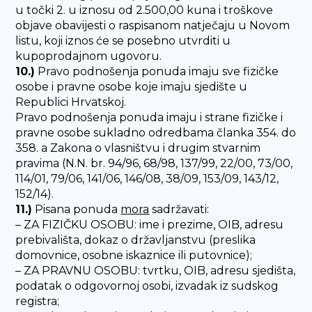
u točki 2. u iznosu od 2.500,00 kuna i troškove
objave obavijesti o raspisanom natječaju u Novom
listu, koji iznos će se posebno utvrditi u
kupoprodajnom ugovoru.
10.)
Pravo podnošenja ponuda imaju sve fizičke
osobe i pravne osobe koje imaju sjedište u
Republici Hrvatskoj.
Pravo podnošenja ponuda imaju i strane fizičke i
pravne osobe sukladno odredbama članka 354. do
358. a Zakona o vlasništvu i drugim stvarnim
pravima (N.N. br. 94/96, 68/98, 137/99, 22/00, 73/00,
114/01, 79/06, 141/06, 146/08, 38/09, 153/09, 143/12,
152/14).
11.)
Pisana ponuda
mora
sadržavati:
– ZA FIZIČKU OSOBU: ime i prezime, OIB, adresu
prebivališta, dokaz o državljanstvu (preslika
domovnice, osobne iskaznice ili putovnice);
– ZA PRAVNU OSOBU: tvrtku, OIB, adresu sjedišta,
podatak o odgovornoj osobi, izvadak iz sudskog
registra;