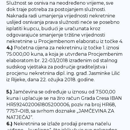
Služnost se osniva na neodređeno vrijeme, sve
dok traje potreba za postojanjem služnosti.
Naknada radi umanjenja vrijednosti nekretnine
uslijed osnivanja prava služnosti neće se posebno
isplatiti kupcu, budući je uračunata kroz
odgovarajuće smanjenje tržišne vrijednosti
nekretnine u Procjembenom elaboratu iz točke 4.
4.)
Početna cijena za nekretninu iz točke 1. iznosi
75.000,00 kuna, a koja je utvrđena Procjembenim
elaboratom br. 22-03/2018 izrađenim od stalnog
sudskog vještaka za područje graditeljstva i
procjenu nekretnina dipl. ing. građ. Jasminke Lilić
iz Rijeke, dana 22. ožujka 2018. godine.
5.)
Jamčevina se određuje u iznosu od 7.500,00
kuna i uplaćuje se na žiro račun Grada Cresa IBAN
HR5924020061805200006, poziv na broj HR68,
7757–OIB, sa svrhom doznake „JAMČEVINA ZA
NATJEČAJ“.
6.)
Nekretnina se izlaže prodaji prema načelu