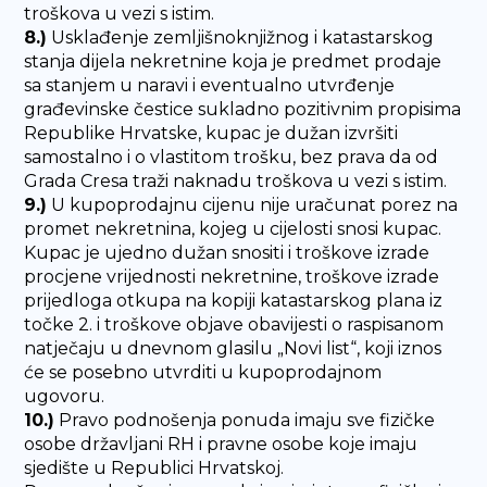
troškova u vezi s istim.
8.)
Usklađenje zemljišnoknjižnog i katastarskog
stanja dijela nekretnine koja je predmet prodaje
sa stanjem u naravi i eventualno utvrđenje
građevinske čestice sukladno pozitivnim propisima
Republike Hrvatske, kupac je dužan izvršiti
samostalno i o vlastitom trošku, bez prava da od
Grada Cresa traži naknadu troškova u vezi s istim.
9.)
U kupoprodajnu cijenu nije uračunat porez na
promet nekretnina, kojeg u cijelosti snosi kupac.
Kupac je ujedno dužan snositi i troškove izrade
procjene vrijednosti nekretnine, troškove izrade
prijedloga otkupa na kopiji katastarskog plana iz
točke 2. i troškove objave obavijesti o raspisanom
natječaju u dnevnom glasilu „Novi list“, koji iznos
će se posebno utvrditi u kupoprodajnom
ugovoru.
10.)
Pravo podnošenja ponuda imaju sve fizičke
osobe državljani RH i pravne osobe koje imaju
sjedište u Republici Hrvatskoj.