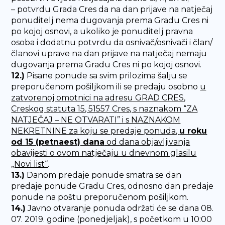
– potvrdu Grada Cres da na dan prijave na natječaj
ponuditelj nema dugovanja prema Gradu Cres ni
po kojoj osnovi, a ukoliko je ponuditelj pravna
osoba i dodatnu potvrdu da osnivač/osnivači i član/
članovi uprave na dan prijave na natječaj nemaju
dugovanja prema Gradu Cres ni po kojoj osnovi.
12.)
Pisane ponude sa svim prilozima šalju se
preporučenom pošiljkom ili se predaju osobno
u
zatvorenoj omotnici na adresu GRAD CRES,
Creskog statuta 15, 51557 Cres, s naznakom “ZA
NATJEČAJ – NE OTVARATI” i s NAZNAKOM
NEKRETNINE za koju se predaje ponuda,
u roku
od 15 (petnaest) dana
od dana objavljivanja
obavijesti o ovom natječaju u dnevnom glasilu
„Novi list“
.
13.)
Danom predaje ponude smatra se dan
predaje ponude Gradu Cres, odnosno dan predaje
ponude na poštu preporučenom pošiljkom.
14.)
Javno otvaranje ponuda održati će se dana 08.
07. 2019. godine (ponedjeljak), s početkom u 10:00