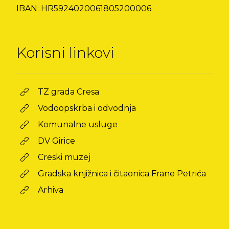
IBAN: HR5924020061805200006
Korisni linkovi
TZ grada Cresa
Vodoopskrba i odvodnja
Komunalne usluge
DV Girice
Creski muzej
Gradska knjižnica i čitaonica Frane Petrića
Arhiva