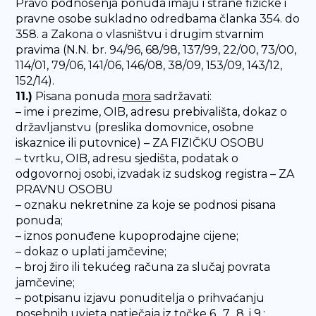
Pravo podnošenja ponuda imaju i strane fizičke i
pravne osobe sukladno odredbama članka 354. do
358. a Zakona o vlasništvu i drugim stvarnim
pravima (N.N. br. 94/96, 68/98, 137/99, 22/00, 73/00,
114/01, 79/06, 141/06, 146/08, 38/09, 153/09, 143/12,
152/14).
11.)
Pisana ponuda
mora
sadržavati:
– ime i prezime, OIB, adresu prebivališta, dokaz o
državljanstvu (preslika domovnice, osobne
iskaznice ili putovnice) – ZA FIZIČKU OSOBU
– tvrtku, OIB, adresu sjedišta, podatak o
odgovornoj osobi, izvadak iz sudskog registra – ZA
PRAVNU OSOBU
– oznaku nekretnine za koje se podnosi pisana
ponuda;
– iznos ponuđene kupoprodajne cijene;
– dokaz o uplati jamčevine;
– broj žiro ili tekućeg računa za slučaj povrata
jamčevine;
– potpisanu izjavu ponuditelja o prihvaćanju
posebnih uvjeta natječaja iz točke 6., 7., 8. i 9.;