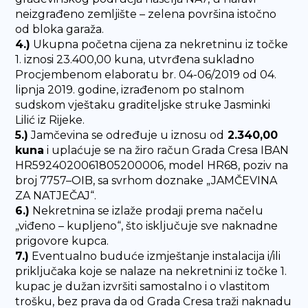
neizgrađeno zemljište – zelena površina istočno
od bloka garaža.
4.)
Ukupna početna cijena za nekretninu iz točke
1. iznosi 23.400,00 kuna, utvrđena sukladno
Procjembenom elaboratu br. 04-06/2019 od 04.
lipnja 2019. godine, izrađenom po stalnom
sudskom vještaku graditeljske struke Jasminki
Lilić iz Rijeke.
5.)
Jamčevina se određuje u iznosu od
2.340,00
kuna
i uplaćuje se na žiro račun Grada Cresa IBAN
HR5924020061805200006, model HR68, poziv na
broj 7757–OIB, sa svrhom doznake „JAMČEVINA
ZA NATJEČAJ“.
6.)
Nekretnina se izlaže prodaji prema načelu
„viđeno – kupljeno“, što isključuje sve naknadne
prigovore kupca.
7.)
Eventualno buduće izmještanje instalacija i/ili
priključaka koje se nalaze na nekretnini iz točke 1.
kupac je dužan izvršiti samostalno i o vlastitom
trošku, bez prava da od Grada Cresa traži naknadu