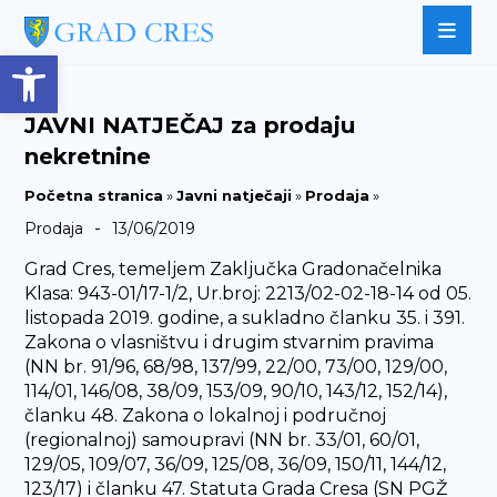
Open toolbar
JAVNI NATJEČAJ za prodaju
nekretnine
Početna stranica
»
Javni natječaji
»
Prodaja
»
-
Prodaja
13/06/2019
Grad Cres, temeljem Zaključka Gradonačelnika
Klasa: 943-01/17-1/2, Ur.broj: 2213/02-02-18-14 od 05.
listopada 2019. godine, a sukladno članku 35. i 391.
Zakona o vlasništvu i drugim stvarnim pravima
(NN br. 91/96, 68/98, 137/99, 22/00, 73/00, 129/00,
114/01, 146/08, 38/09, 153/09, 90/10, 143/12, 152/14),
članku 48. Zakona o lokalnoj i područnoj
(regionalnoj) samoupravi (NN br. 33/01, 60/01,
129/05, 109/07, 36/09, 125/08, 36/09, 150/11, 144/12,
123/17) i članku 47. Statuta Grada Cresa (SN PGŽ