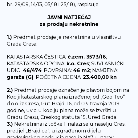
br. 29/09, 14/13, 05/18 i 25/18), raspisuje
JAVNI NATJEČAJ
za prodaju nekretnine
1.)
Predmet prodaje je nekretnina u vlasništvu
Grada Cresa:
KATASTARSKA ČESTICA:
č.zem. 3573/16
;
KATASTARSKA OPĆINA:
k.o. Cres
; SUVLASNIČKI
UDIO:
46/474
; POVRŠINA:
46 m2
; NAMJENA:
garaža (G)
; POČETNA CIJENA:
23.400,00 kn
2.)
Predmet prodaje označen je plavom bojom na
Kopiji katastarskog plana izrađenoj od „Geo Teo“
d.o.o. iz Cresa, Put Brajdi 16, od 03. travnja 2019.
godine, uvid u kopiju plana može se izvršiti u
Gradu Cresu, Creskog statuta 15, Ured Grada.
3.)
Nekretnina iz točke 1. nalazi se u naselju Cres,
predjel „Brajdice“, u izgrađenom dijelu
građevinskog područja naselja NA7, u naravi