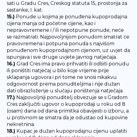
sati u Gradu Cres, Creskog statuta 15, prostorija za
sastanke, I. kat.
15.)
Ponude u kojima je ponuđena kupoprodajna
cijena manja od početne cijene, kao i
nepravovremene i / ili nepotpune ponude, neće
se razmatrati. Najpovoljnijom ponudom smatrat će
pravovremena i potpuna ponuda s najvišom
ponuđenom kupoprodajnom cijenom, uz uvjet da
ispunjava i sve druge uvjete javnog natječaja.
16.)
Grad Cres ima pravo prihvatiti ili odbiti ponudu
ili poništiti natječaj u bilo koje vrijeme prije
sklapanja ugovora i pri tome ne snosi nikakvu
odgovornost prema ponuditeljima i nije dužan
dati obrazloženje u slučaju poništenja natječaja.
17.)
Najpovoljniji ponuditelj obvezuje se s Gradom
Cres zaključiti ugovor o kupoprodaji u roku od 8
(osam) dana od dana primitka obavijesti o izboru, a
u protivnom se smatra da je odustao od kupovine
nekretnina.
18.)
Kupac je dužan kupoprodajnu cijenu uplatiti