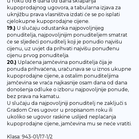
u roku od 8 dana od dana sklapanja
kupoprodajnog ugovora, a tabularna izjava za
uknjižbu prava vlasništva izdati će se po isplati
cjelokupne kupoprodajne cijene.
19.)
U slučaju odustanka najpovoljnijeg
ponuditelja, najpovoljnijim ponuditeljem smatrat
će se sljedeći ponuditelj koji je ponudio najvišu
cijenu, uz uvjet da prihvati najvišu ponuđenu
cijenu prvog ponuditelja.
20.)
Uplaćena jamčevina ponuditelja čija je
ponuda prihvaćena, uračunava se u iznos ukupne
kupoprodajne cijene, a ostalim ponuditeljima
jamčevina se vraća najkasnije osam dana od dana
donošenja odluke o izboru najpovoljnije ponude,
bez prava na kamatu.
U slučaju da najpovoljniji ponuditelj ne zaključi s
Gradom Cres ugovor u propisanom roku ili
ukoliko se ugovor raskine uslijed neplaćanja
kupoprodajne cijene, jamčevina mu se neće vratiti.
Klasa: 943-01/17-1/2