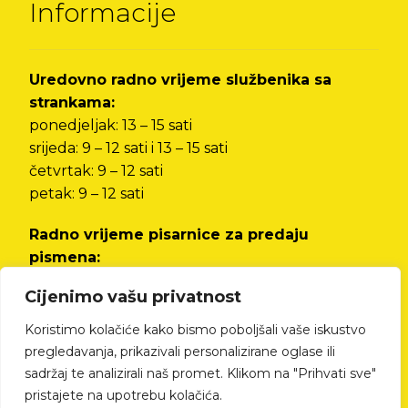
Informacije
Uredovno radno vrijeme službenika sa
strankama:
ponedjeljak: 13 – 15 sati
srijeda: 9 – 12 sati i 13 – 15 sati
četvrtak: 9 – 12 sati
petak: 9 – 12 sati
Radno vrijeme pisarnice za predaju
pismena:
od ponedjeljka do petka od 8 do 12 sati i od 13
Cijenimo vašu privatnost
do 15 sati
Koristimo kolačiće kako bismo poboljšali vaše iskustvo
Izjava o pristupačnosti
pregledavanja, prikazivali personalizirane oglase ili
sadržaj te analizirali naš promet. Klikom na "Prihvati sve"
pristajete na upotrebu kolačića.