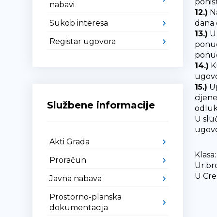
poniš
nabavi
12.)
Na
Sukob interesa
dana 
13.)
U 
Registar ugovora
ponud
ponud
14.)
K
ugovo
15.)
Up
cijen
Službene informacije
odluk
U slu
ugovo
Akti Grada
Klasa:
Proračun
Ur.br
U Cre
Javna nabava
Prostorno-planska
dokumentacija