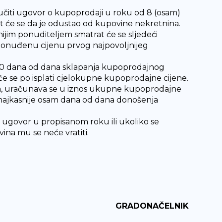
jučiti ugovor o kupoprodaji u roku od 8 (osam)
at će se da je odustao od kupovine nekretnina.
ijim ponuditeljem smatrat će se sljedeći
i ponuđenu cijenu prvog najpovoljnijeg
30 dana od dana sklapanja kupoprodajnog
 će se po isplati cjelokupne kupoprodajne cijene.
a, uračunava se u iznos ukupne kupoprodajne
a najkasnije osam dana od dana donošenja
s ugovor u propisanom roku ili ukoliko se
ina mu se neće vratiti.
GRADONAČELNIK