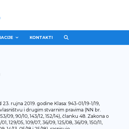
ACIJE
KONTAKTI
a
3. rujna 2019. godine Klasa: 943-01/19-1/19,
o vlasništvu i drugim stvarnim pravima (NN br.
 153/09, 90/10, 143/12, 152/14), članku 48. Zakona o
1, 129/05, 109/07, 36/09, 125/08, 36/09, 150/11,
 14/13, 05/18 i 25/18), raspisuje