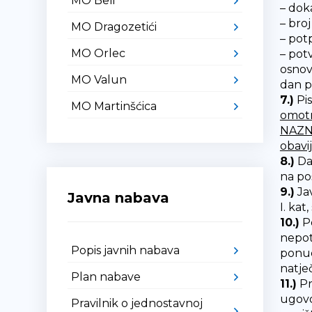
MO Beli
– dok
– broj
MO Dragozetići
– potp
MO Orlec
– pot
osnov
MO Valun
dan p
7.)
Pis
MO Martinšćica
omotn
NAZN
obavi
8.)
Da
na po
9.)
Jav
Javna nabava
I. kat
10.)
Po
nepot
Popis javnih nabava
ponud
natječ
Plan nabave
11.)
Pr
ugovo
Pravilnik o jednostavnoj