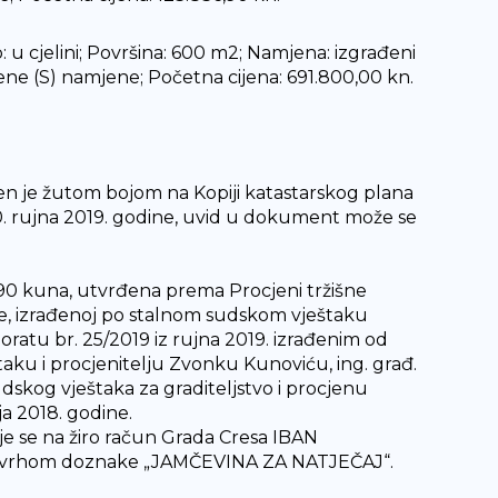
io: u cjelini; Površina: 600 m2; Namjena: izgrađeni
ene (S) namjene; Početna cijena: 691.800,00 kn.
en je žutom bojom na Kopiji katastarskog plana
 20. rujna 2019. godine, uvid u dokument može se
90 kuna, utvrđena prema Procjeni tržišne
dine, izrađenoj po stalnom sudskom vještaku
oratu br. 25/2019 iz rujna 2019. izrađenim od
taku i procjenitelju Zvonku Kunoviću, ing. građ.
udskog vještaka za graditeljstvo i procjenu
ja 2018. godine.
je se na žiro račun Grada Cresa IBAN
 svrhom doznake „JAMČEVINA ZA NATJEČAJ“.