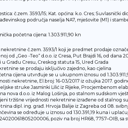
estica: č.zem. 3593/15; Kat. općina: k.o. Cres; Suvlasnički d
rađevinskog područja naselja NA7, mješovite (M1) i stamb
nička početna cijena: 1.303.911,90 kn
 nekretnine č.zem. 3593/1 koji je predmet prodaje označ
enoj od „Geo -Teo“ d.o.o. iz Cresa, Put Brajdi 16, od dana
iti u Gradu Cresu, Creskog statuta 15, Ured Grada
retnine se prodaju isključivo zajedno, kao cjelina
etna cijena utvrđuje se u ukupnom iznosu od 1.303.911,
dnosti nekretnine, El.broj: 16-03/2017 iz ožujka 2017. go
teljske struke Jasminki Lilić iz Rijeke, Procjembenom elab
na nova d.o.o. iz Malog Lošinja, po stalnom sudskom vješ
cjeni tržišne vrijednosti nekretnine izrađene od stalnog s
nina dipl. ing. građ. Hrvoja Balije iz Zagreba od 08. svibn
čevina se određuje u iznosu od 130.391,19 kuna i uplaću
4020061805200006, poziv na broj HR68, 7757–OIB, sa