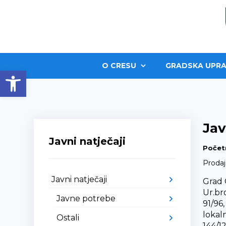
O CRESU
GRADSKA UPRA
Open toolbar
Jav
Javni natječaji
Počet
Prodaj
Javni natječaji
Grad 
Ur.br
Javne potrebe
91/96,
lokaln
Ostali
144/12