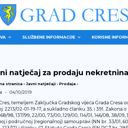
VA
SLUŽBENE INFORMACIJE
KORISNE INFORM
ni natječaj za prodaju nekretnin
na stranica
»
Javni natječaji
»
Prodaja
»
-
a
04/10/2019
Cres, temeljem Zaključka Gradskog vijeća Grada Cresa od 2
oj: 2213/02-01-19-17, a sukladno članku 35. i 391. Zakona 
 68/98, 137/99, 22/00, 73/00, 129/00, 114/01, 146/08, 38/09,
oj i područnoj (regionalnoj) samoupravi (NN br. 33/01, 60/0
, 123/17) i članku 47. Statuta Grada Cresa (SN PGŽ br. 29/09,