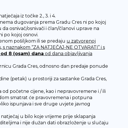
ečaja iz točke 2., 3. i 4.
lj nema dugovanja prema Gradu Cres ni po kojoj
 da osnivač/osnivači i član/članovi uprave na
 po kojoj osnovi.
enom pošiljkom ili se predaju
u zatvorenoj
es, s naznakom “ZA NATJEČAJ-NE OTVARATI” i s
 od 8 (osam) dana
od dana objavljivanja
rnicu Grada Cres, odnosno dan predaje ponude
ine (petak) u prostoriji za sastanke Grada Cres,
 početne cijene, kao i nepravovremene i / ili
udom smatrat će pravovremena i potpuna
o ispunjava i sve druge uvjete javnog
i natječaj u bilo koje vrijeme prije sklapanja
eljima i nije dužan dati obrazloženje u slučaju