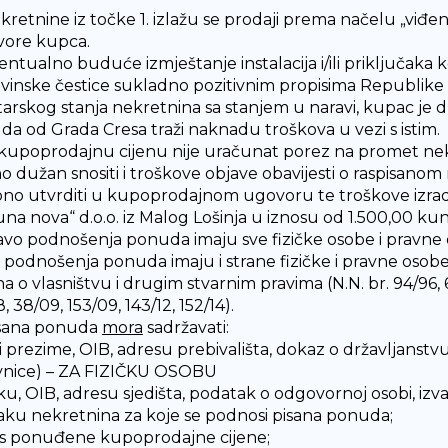
retnine iz točke 1. izlažu se prodaji prema načelu „viđe
vore kupca.
ntualno buduće izmještanje instalacija i/ili priključaka
vinske čestice sukladno pozitivnim propisima Republike 
tarskog stanja nekretnina sa stanjem u naravi, kupac je du
 da od Grada Cresa traži naknadu troškova u vezi s istim.
kupoprodajnu cijenu nije uračunat porez na promet nekre
o dužan snositi i troškove objave obavijesti o raspisanom 
no utvrditi u kupoprodajnom ugovoru te troškove izra
una nova“ d.o.o. iz Malog Lošinja u iznosu od 1.500,00 kun
vo podnošenja ponuda imaju sve fizičke osobe i pravne o
 podnošenja ponuda imaju i strane fizičke i pravne oso
 o vlasništvu i drugim stvarnim pravima (N.N. br. 94/96, 68
, 38/09, 153/09, 143/12, 152/14).
sana ponuda
mora
sadržavati:
 i prezime, OIB, adresu prebivališta, dokaz o državljanstvu
nice) – ZA FIZIČKU OSOBU
tku, OIB, adresu sjedišta, podatak o odgovornoj osobi, 
aku nekretnina za koje se podnosi pisana ponuda;
os ponuđene kupoprodajne cijene;