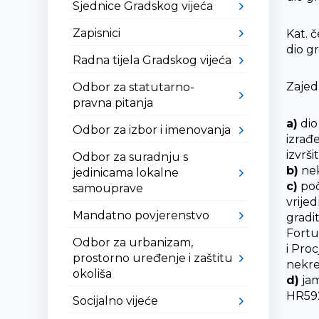
Sjednice Gradskog vijeća
Zapisnici
Kat. č
dio g
Radna tijela Gradskog vijeća
Zajed
Odbor za statutarno-
pravna pitanja
a)
dio
Odbor za izbor i imenovanja
izrađ
izvrš
Odbor za suradnju s
b)
nek
jedinicama lokalne
c)
poč
samouprave
vrije
Mandatno povjerenstvo
gradi
Fortu
Odbor za urbanizam,
i Pro
prostorno uređenje i zaštitu
nekret
okoliša
d)
jam
HR592
Socijalno vijeće