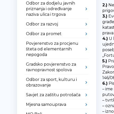
Odbor za dodjelu javnih
2.)
Nek
priznanja i određivanje
prigo
naziva ulica i trgova
3.)
Eve
građe
Odbor za razvoj
katas
prava
Odbor za promet
4.)
U 
Povjerenstvo za procjenu
ujedn
šteta od elementarnih
poseb
nepogoda
„Fort
5.)
Pra
Gradsko povjerenstvo za
Pravo
ravnopravnost spolova
Zakona
146/08
Odbor za sport, kulturu i
6.)
Pi
obrazovanje
– ime
putov
Savjet za zaštitu potrošača
– tvr
Mjesna samouprava
– ozn
– izn