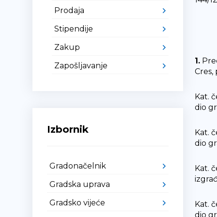
Prodaja
Stipendije
Zakup
1.
Pred
Zapošljavanje
Cres, 
Kat. č
dio g
Izbornik
Kat. č
dio g
Gradonačelnik
Kat. č
izgra
Gradska uprava
Gradsko vijeće
Kat. č
dio g