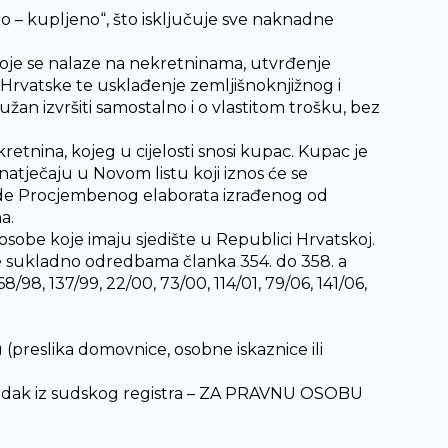
no – kupljeno“, što isključuje sve naknadne
 koje se nalaze na nekretninama, utvrđenje
Hrvatske te usklađenje zemljišnoknjižnog i
žan izvršiti samostalno i o vlastitom trošku, bez
tnina, kojeg u cijelosti snosi kupac. Kupac je
natječaju u Novom listu koji iznos će se
de Procjembenog elaborata izrađenog od
a.
sobe koje imaju sjedište u Republici Hrvatskoj.
be sukladno odredbama članka 354. do 358. a
/98, 137/99, 22/00, 73/00, 114/01, 79/06, 141/06,
 (preslika domovnice, osobne iskaznice ili
izvadak iz sudskog registra – ZA PRAVNU OSOBU