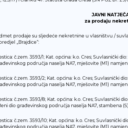
JAVNI NATJEČ
za prodaju nekre
met prodaje su sljedeće nekretnine u vlasništvu / suvla
predjel „Brajdice“:
estica: č.zem. 3593/1; Kat. općina: k.o. Cres; Suvlasnički di
rađevinskog područja naselja NA7, mješovite (M1) namjene
estica: č.zem. 3593/2; Kat. općina: k.o. Cres; Suvlasnički di
rađevinskog područja naselja NA7, mješovite (M1) namjen
estica: č.zem. 3593/8; Kat. općina: k.o. Cres; Suvlasnički d
đeni dio građevinskog područja naselja NA7, stambena (S)
estica: č.zem. 3593/10; Kat. općina: k.o. Cres; Suvlasnički d
rađevinskog područja naselja NA7, mješovite (M1) namjene