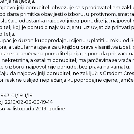
tenja natječaja.
jpovoljniji ponuditelj obvezuje se s prodavateljem zakl
od dana primitka obavijesti o izboru, u protivnom, smatr
slučaju odustanka najpovoljnijeg ponuditelja, najpovoljn
itelj koji je ponudio najvišu cijenu, uz uvjet da prihvat
itelja.
upac je dužan kupoprodajnu cijenu uplatiti u roku od 
ra, a tabularna izjava za uknjižbu prava vlasništva izdati
laćena jamčevina ponuditelja čija je ponuda prihvaćen
e nekretnina, a ostalim ponuditeljima jamčevina se vrać
e o izboru najpovoljnije ponude, bez prava na kamatu.
čaju da najpovoljniji ponuditelj ne zaključi s Gradom Cre
r raskine uslijed neplaćanja kupoprodajne cijene, jamčev
 943-01/19-1/19
oj: 2213/02-03-03-19-14
su, 4. listopada 2019. godine