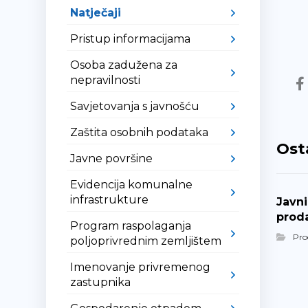
Natječaji
Pristup informacijama
Osoba zadužena za
nepravilnosti
Savjetovanja s javnošću
Zaštita osobnih podataka
Ost
Javne površine
Evidencija komunalne
infrastrukture
Javni
prod
Program raspolaganja
Pro
poljoprivrednim zemljištem
Imenovanje privremenog
zastupnika