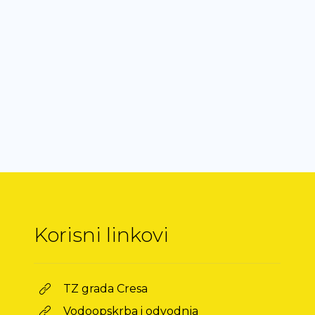
Korisni linkovi
TZ grada Cresa
Vodoopskrba i odvodnja