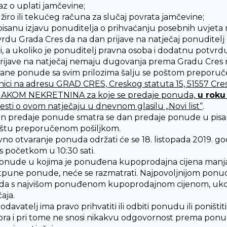
az o uplati jamčevine;
 žiro ili tekućeg računa za slučaj povrata jamčevine;
isanu izjavu ponuditelja o prihvaćanju posebnih uvjeta natj
vrdu Grada Cres da na dan prijave na natječaj ponudite
i, a ukoliko je ponuditelj pravna osoba i dodatnu potvrdu
rijave na natječaj nemaju dugovanja prema Gradu Cres ni
ane ponude sa svim prilozima šalju se poštom preporuč
ici na adresu GRAD CRES, Creskog statuta 15, 51557 Cr
AKOM NEKRETNINA za koje se predaje ponuda,
u roku
jesti o ovom natječaju u dnevnom glasilu „Novi list“
.
n predaje ponude smatra se dan predaje ponude u pisa
štu preporučenom pošiljkom.
no otvaranje ponuda održati će se 18. listopada 2019. god
, s početkom u 10:30 sati.
nude u kojima je ponuđena kupoprodajna cijena manja od
pune ponude, neće se razmatrati. Najpovoljnijom pon
a s najvišom ponuđenom kupoprodajnom cijenom, ukolik
aja.
odavatelj ima pravo prihvatiti ili odbiti ponudu ili poništit
ra i pri tome ne snosi nikakvu odgovornost prema ponudit