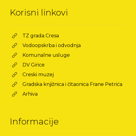
Korisni linkovi
TZ grada Cresa
Vodoopskrba i odvodnja
Komunalne usluge
DV Girice
Creski muzej
Gradska knjižnica i čitaonica Frane Petrića
Arhiva
Informacije