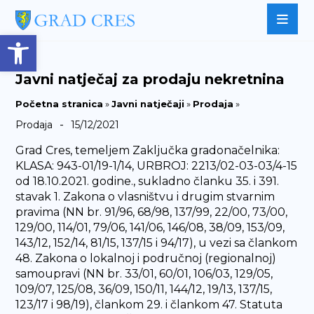
Open toolbar
Javni natječaj za prodaju nekretnina
Početna stranica
»
Javni natječaji
»
Prodaja
»
-
Prodaja
15/12/2021
Grad Cres, temeljem Zaključka gradonačelnika:
KLASA: 943-01/19-1/14, URBROJ: 2213/02-03-03/4-15
od 18.10.2021. godine., sukladno članku 35. i 391.
stavak 1. Zakona o vlasništvu i drugim stvarnim
pravima (NN br. 91/96, 68/98, 137/99, 22/00, 73/00,
129/00, 114/01, 79/06, 141/06, 146/08, 38/09, 153/09,
143/12, 152/14, 81/15, 137/15 i 94/17), u vezi sa člankom
48. Zakona o lokalnoj i područnoj (regionalnoj)
samoupravi (NN br. 33/01, 60/01, 106/03, 129/05,
109/07, 125/08, 36/09, 150/11, 144/12, 19/13, 137/15,
123/17 i 98/19), člankom 29. i člankom 47. Statuta