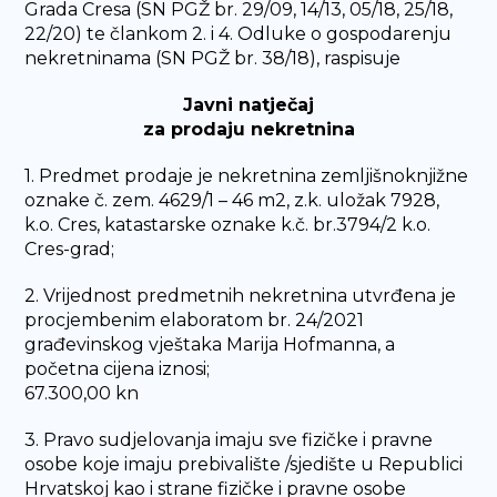
Grada Cresa (SN PGŽ br. 29/09, 14/13, 05/18, 25/18,
22/20) te člankom 2. i 4. Odluke o gospodarenju
nekretninama (SN PGŽ br. 38/18), raspisuje
Javni natječaj
za prodaju nekretnina
1. Predmet prodaje je nekretnina zemljišnoknjižne
oznake č. zem. 4629/1 – 46 m2, z.k. uložak 7928,
k.o. Cres, katastarske oznake k.č. br.3794/2 k.o.
Cres-grad;
2. Vrijednost predmetnih nekretnina utvrđena je
procjembenim elaboratom br. 24/2021
građevinskog vještaka Marija Hofmanna, a
početna cijena iznosi;
67.300,00 kn
3. Pravo sudjelovanja imaju sve fizičke i pravne
osobe koje imaju prebivalište /sjedište u Republici
Hrvatskoj kao i strane fizičke i pravne osobe