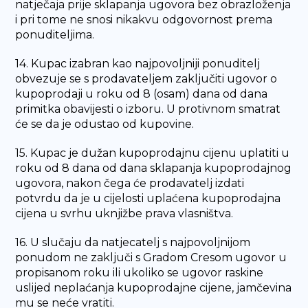
natječaja prije sklapanja ugovora bez obrazloženja
i pri tome ne snosi nikakvu odgovornost prema
ponuditeljima.
14. Kupac izabran kao najpovoljniji ponuditelj
obvezuje se s prodavateljem zaključiti ugovor o
kupoprodaji u roku od 8 (osam) dana od dana
primitka obavijesti o izboru. U protivnom smatrat
će se da je odustao od kupovine.
15. Kupac je dužan kupoprodajnu cijenu uplatiti u
roku od 8 dana od dana sklapanja kupoprodajnog
ugovora, nakon čega će prodavatelj izdati
potvrdu da je u cijelosti uplaćena kupoprodajna
cijena u svrhu uknjižbe prava vlasništva.
16. U slučaju da natjecatelj s najpovoljnijom
ponudom ne zaključi s Gradom Cresom ugovor u
propisanom roku ili ukoliko se ugovor raskine
uslijed neplaćanja kupoprodajne cijene, jamčevina
mu se neće vratiti.