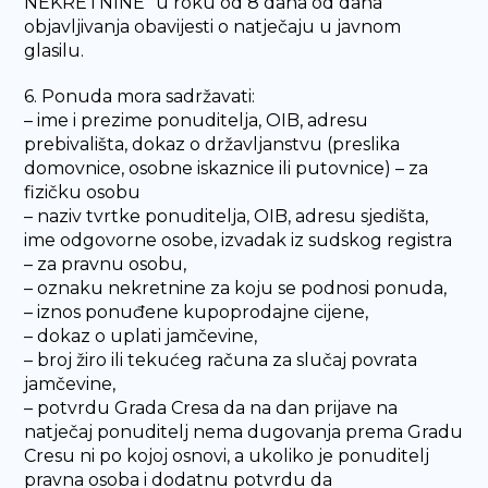
NEKRETNINE“ u roku od 8 dana od dana
objavljivanja obavijesti o natječaju u javnom
glasilu.
6. Ponuda mora sadržavati:
– ime i prezime ponuditelja, OIB, adresu
prebivališta, dokaz o državljanstvu (preslika
domovnice, osobne iskaznice ili putovnice) – za
fizičku osobu
– naziv tvrtke ponuditelja, OIB, adresu sjedišta,
ime odgovorne osobe, izvadak iz sudskog registra
– za pravnu osobu,
– oznaku nekretnine za koju se podnosi ponuda,
– iznos ponuđene kupoprodajne cijene,
– dokaz o uplati jamčevine,
– broj žiro ili tekućeg računa za slučaj povrata
jamčevine,
– potvrdu Grada Cresa da na dan prijave na
natječaj ponuditelj nema dugovanja prema Gradu
Cresu ni po kojoj osnovi, a ukoliko je ponuditelj
pravna osoba i dodatnu potvrdu da