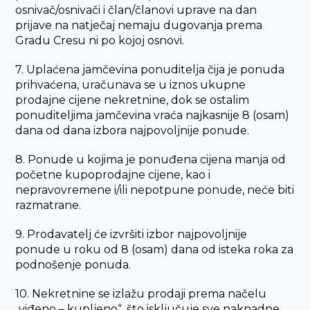
osnivač/osnivači i član/članovi uprave na dan
prijave na natječaj nemaju dugovanja prema
Gradu Cresu ni po kojoj osnovi.
7. Uplaćena jamčevina ponuditelja čija je ponuda
prihvaćena, uračunava se u iznos ukupne
prodajne cijene nekretnine, dok se ostalim
ponuditeljima jamčevina vraća najkasnije 8 (osam)
dana od dana izbora najpovoljnije ponude.
8. Ponude u kojima je ponuđena cijena manja od
početne kupoprodajne cijene, kao i
nepravovremene i/ili nepotpune ponude, neće biti
razmatrane.
9. Prodavatelj će izvršiti izbor najpovoljnije
ponude u roku od 8 (osam) dana od isteka roka za
podnošenje ponuda.
10. Nekretnine se izlažu prodaji prema načelu
„viđeno – kupljeno“, što isključuje sve naknadne