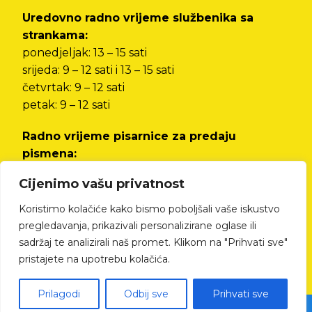
Uredovno radno vrijeme službenika sa
strankama:
ponedjeljak: 13 – 15 sati
srijeda: 9 – 12 sati i 13 – 15 sati
četvrtak: 9 – 12 sati
petak: 9 – 12 sati
Radno vrijeme pisarnice za predaju
pismena:
od ponedjeljka do petka od 8 do 12 sati i od 13
Cijenimo vašu privatnost
do 15 sati
Koristimo kolačiće kako bismo poboljšali vaše iskustvo
Izjava o pristupačnosti
pregledavanja, prikazivali personalizirane oglase ili
sadržaj te analizirali naš promet. Klikom na "Prihvati sve"
pristajete na upotrebu kolačića.
Prilagodi
Odbij sve
Prihvati sve
© All rights reserved Cres.hr | Izrada web stranica - kTdizajn