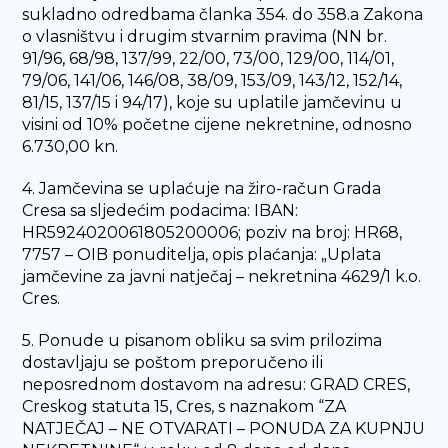
sukladno odredbama članka 354. do 358.a Zakona
o vlasništvu i drugim stvarnim pravima (NN br.
91/96, 68/98, 137/99, 22/00, 73/00, 129/00, 114/01,
79/06, 141/06, 146/08, 38/09, 153/09, 143/12, 152/14,
81/15, 137/15 i 94/17), koje su uplatile jamčevinu u
visini od 10% početne cijene nekretnine, odnosno
6.730,00 kn.
4. Jamčevina se uplaćuje na žiro-račun Grada
Cresa sa sljedećim podacima: IBAN:
HR5924020061805200006; poziv na broj: HR68,
7757 – OIB ponuditelja, opis plaćanja: „Uplata
jamčevine za javni natječaj – nekretnina 4629/1 k.o.
Cres.
5. Ponude u pisanom obliku sa svim prilozima
dostavljaju se poštom preporučeno ili
neposrednom dostavom na adresu: GRAD CRES,
Creskog statuta 15, Cres, s naznakom “ZA
NATJEČAJ – NE OTVARATI – PONUDA ZA KUPNJU