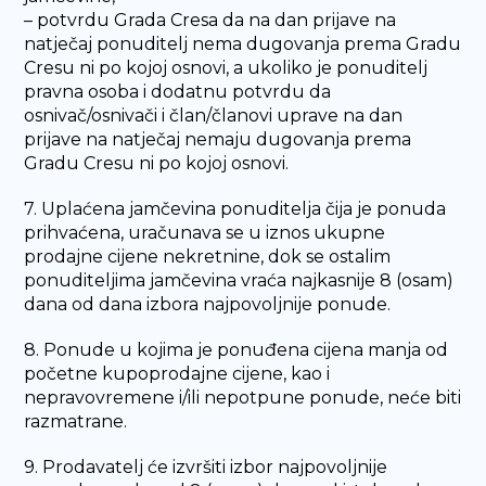
– potvrdu Grada Cresa da na dan prijave na
natječaj ponuditelj nema dugovanja prema Gradu
Cresu ni po kojoj osnovi, a ukoliko je ponuditelj
pravna osoba i dodatnu potvrdu da
osnivač/osnivači i član/članovi uprave na dan
prijave na natječaj nemaju dugovanja prema
Gradu Cresu ni po kojoj osnovi.
7. Uplaćena jamčevina ponuditelja čija je ponuda
prihvaćena, uračunava se u iznos ukupne
prodajne cijene nekretnine, dok se ostalim
ponuditeljima jamčevina vraća najkasnije 8 (osam)
dana od dana izbora najpovoljnije ponude.
8. Ponude u kojima je ponuđena cijena manja od
početne kupoprodajne cijene, kao i
nepravovremene i/ili nepotpune ponude, neće biti
razmatrane.
9. Prodavatelj će izvršiti izbor najpovoljnije