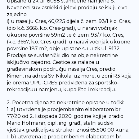
upisane u zk.ul. 8058 stambene namjene S.
Navedeni suvlasnički dijelovi prodaju se isključivo
zajedno;
i) u naselju Cres, 40/225 dijela č. zem. 93/1 k.o. Cres,
(dio k.č. 3666, k.o. Cres-grad), u naravi voćnjak
ukupne površine 59m2 te č. zem. 93/7 k.o. Cres,
(k.č. 3667, k.o. Cres-grad), u naravi voćnjak ukupne
površine 187 m2, obje upisane su u zk.ul. 9172.
Prodaje se suvlasnički dio na obje nekretnine
isključivo zajedno. Čestice se nalaze u
građevinskom području naselja Cres, predio
Kimen, na adresi Sv. Nikola, uz more, u zoni R3 koja
je prema UPU-CRES predviđena za športsko-
rekreacijsku namjenu, kupalište i rekreaciju.
2. Početna cijena za nekretnine opisane u točki:
1. a) utvrđena je procjembenim elaboratom br.
77/20 od 2. listopada 2020. godine koji je izradio
Mario Hofmann, dipl. ing. građ., stalni sudski
vještak graditeljske struke i iznosi 65.500,00 kuna;
1. b) utvrđena je procjembenim elaboratom br.