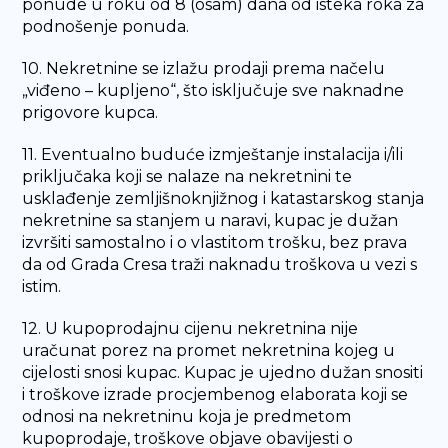
ponude u roku od 8 (osam) dana od isteka roka za
podnošenje ponuda.
10. Nekretnine se izlažu prodaji prema načelu
„viđeno – kupljeno“, što isključuje sve naknadne
prigovore kupca.
11. Eventualno buduće izmještanje instalacija i/ili
priključaka koji se nalaze na nekretnini te
usklađenje zemljišnoknjižnog i katastarskog stanja
nekretnine sa stanjem u naravi, kupac je dužan
izvršiti samostalno i o vlastitom trošku, bez prava
da od Grada Cresa traži naknadu troškova u vezi s
istim.
12. U kupoprodajnu cijenu nekretnina nije
uračunat porez na promet nekretnina kojeg u
cijelosti snosi kupac. Kupac je ujedno dužan snositi
i troškove izrade procjembenog elaborata koji se
odnosi na nekretninu koja je predmetom
kupoprodaje, troškove objave obavijesti o