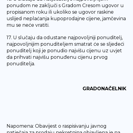
ponudom ne zaključi s Gradom Cresom ugovor u
propisanom roku ili ukoliko se ugovor raskine
uslijed neplaćanja kupoprodajne cijene, jamčevina
mu se neće vratiti.
17. U slučaju da odustane najpovoljniji ponuditelj,
najpovoljnijim ponuditeljem smatrat će se sljedeći
ponuditelj koji je ponudio najvišu cijenu uz uvjet
da prihvati najvišu ponuđenu cijenu prvog
ponuditelja.
GRADONAČELNIK
Napomena: Obavijest o raspisivanju javnog
natječaja za prodaju nekretnina objavljena je na