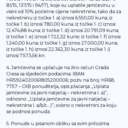
81/15, 137/15 i 94/17), koje su uplatile jamčevinu u
visini od 10% početne cijene nekretnine, tako da za
nekretninu iz točke 1. a) iznosi 6.550,00 kuna; iz
točke 1. b) iznosi 780,00 kuna; iz točke 1. c) iznosi
12.474,88 kuna; iz točke 1. d) iznosi 20.791,09 kuna;
iz točke 1. e) iznosi 1.722,32 kune; iz točke 1. f) iznosi
1.240,00 kuna; iz točke 1. g) iznos 27.000,00 kuna;
iz točke 1. h) iznosi 22.362,30 kuna; iz točke 1. i)
iznosi 7.573,56 kn.
4. Jamčevina se uplaćuje na žiro-račun Grada
Cresa sa sljedećim podacima: IBAN:
HR5924020061805200006; poziv na broj: HR68,
7757 – OIB ponuditelja, opis plaćanja: „Uplata
jamčevine za javni natječaj – nekretnina I. a)“,
odnosno: „Uplata jamčevine za javni natječaj –
nekretnina I. a/b/c…)“, ovisno o nekretnini za koju
se podnosi ponuda.
5. Ponude u pisanom obliku sa svim prilozima