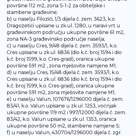
površine 112 m2, zona S-1-2 za obiteljske i
stambene građevine;
b) u naselju Filozići, 1/3 dijela č. zem. 3623, k.o.
Dragozetići upisane u zk.ul. 1280, u naravi vrt u
građevinskom području ukupne površine 61 m2,
zona NA-3 građevinsko područje naselja;
c) u naselju Cres, 9/48 dijela č. zem. 3593/1, k.o.
Cres upisane u zk.ul. 6836 (dio k.č. broj 1594 i dio
k.č. broj 1599, k.o. Cres-grad), oranica ukupne
površine 591 m2 , zona mješovite namjene M1;
d) u naselju Cres, 15/48 dijela č. zem. 3593/1, k.o.
Cres upisane u zk.ul. 6836 (dio k.č. broj 1594 i dio
k.č. broj 1599, k.o. Cres-grad), oranica ukupne
površine 591 m2, zona mješovite namjene M1;
e) u naselju Valun, 107676/1296000 dijela č. zem.
83/41, k.o. Valun upisane u zk.ul. 1253, voćnjak
ukupne površine 119 m2 i 997/12000 dijela č. zem.
83/42, k.o. Valun upisane u zk.ul. 1353, oranica
ukupne površine 50 m2, stambene namjene S;
f) u naselju Valun, 430704/1296000 dijela č. zgr.