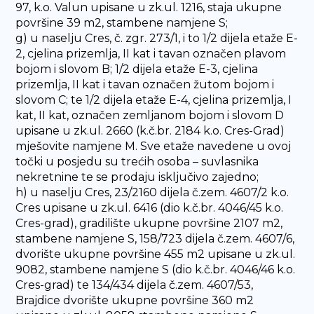
97, k.o. Valun upisane u zk.ul. 1216, staja ukupne
površine 39 m2, stambene namjene S;
g) u naselju Cres, č. zgr. 273/1, i to 1/2 dijela etaže E-
2, cjelina prizemlja, II kat i tavan označen plavom
bojom i slovom B; 1/2 dijela etaže E-3, cjelina
prizemlja, II kat i tavan označen žutom bojom i
slovom C; te 1/2 dijela etaže E-4, cjelina prizemlja, I
kat, II kat, označen zemljanom bojom i slovom D
upisane u zk.ul. 2660 (k.č.br. 2184 k.o. Cres-Grad)
mješovite namjene M. Sve etaže navedene u ovoj
točki u posjedu su trećih osoba – suvlasnika
nekretnine te se prodaju isključivo zajedno;
h) u naselju Cres, 23/2160 dijela č.zem. 4607/2 k.o.
Cres upisane u zk.ul. 6416 (dio k.č.br. 4046/45 k.o.
Cres-grad), gradilište ukupne površine 2107 m2,
stambene namjene S, 158/723 dijela č.zem. 4607/6,
dvorište ukupne površine 455 m2 upisane u zk.ul.
9082, stambene namjene S (dio k.č.br. 4046/46 k.o.
Cres-grad) te 134/434 dijela č.zem. 4607/53,
Brajdice dvorište ukupne površine 360 m2