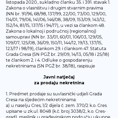
listopada 2020., sukladno članku 35. i 391. stavak 1.
Zakona o vlasništvu i drugim stvarnim pravima
(NN br. 91/96, 68/98, 137/99, 22/00, 73/00, 129/00,
114/01, 79/06, 141/06, 146/08, 38/09, 153/09, 143/12,
152/14, 81/15, 137/15 i 94/17), u vezi sa člankom 48.
Zakona o lokalnoj i područnoj (regionalnoj)
samoupravi (NN br. 33/01, 60/01, 106/03, 129/05,
109/07, 125/08, 36/09, 150/11, 144/12, 19/13, 137/15,
123/17 i 98/19), člankom 29. i člankom 47. Statuta
Grada Cresa (SN PGŽ br. 29/09, 14/13, 05/18 i 25/18)
te člankom 2. i 4. Odluke o gospodarenju
nekretninama (SN PGŽ br. 38/18), raspisuje
Javni natječaj
za prodaju nekretnina
1. Predmet prodaje su suvlasnički udjeli Grada
Cresa na sljedećim nekretninama:
a) u naselju Cres, 1/2 dijela č. zem. 370/2 k.o. Cres
upisane u zk.ul. 8048 (k.č. broj 3038/2, k.o. Cres-
grad), maslinik u građevinskom području ukupne