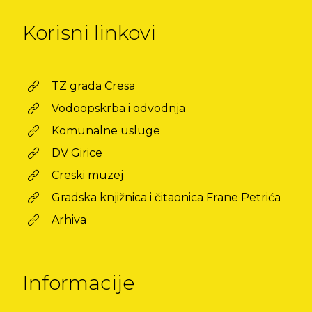
Korisni linkovi
TZ grada Cresa
Vodoopskrba i odvodnja
Komunalne usluge
DV Girice
Creski muzej
Gradska knjižnica i čitaonica Frane Petrića
Arhiva
Informacije