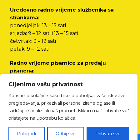
Uredovno radno vrijeme službenika sa
strankama:
ponedjeljak: 13 – 15 sati
srijeda: 9 – 12 sati i 13 – 15 sati
četvrtak: 9 – 12 sati
petak: 9 – 12 sati
Radno vrijeme pisarnice za predaju
pismena:
od ponedjeljka do petka od 8 do 12 sati i od 13
Cijenimo vašu privatnost
do 15 sati
Koristimo kolačiće kako bismo poboljšali vaše iskustvo
Izjava o pristupačnosti
pregledavanja, prikazivali personalizirane oglase ili
sadržaj te analizirali naš promet. Klikom na "Prihvati sve"
pristajete na upotrebu kolačića.
Prilagodi
Odbij sve
Prihvati sve