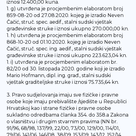
iznosi 12.400,00 kuna.
1. g) utvrđena je procjembenim elaboratom broj
859-08-20 od 27.08.2020. kojeg je izradio Neven
Čačić, struč. spec. aedif., stalni sudski vještak
građevinske struke i iznosi ukupno 270.000,00 kn.
1. h) utvrđena je procjembenim elaboratom broj
868-10-20 od 01.10.2020. kojeg je izradio Neven
Čačić, struč. spec. ing. aedif., stalni sudski vještak
građevinske struke i iznosi ukupno 223.623,04 kn.
1. i) utvrđena je procjembenim elaboratom br.
82/20 od 30. listopada 2020. godine koji je izradio
Mario Hofmann, dipl. ing. građ., stalni sudski
vještak graditeljske struke i iznosi 75.735,64 kn.
3. Pravo sudjelovanja imaju sve fizičke i pravne
osobe koje imaju prebivalište /sjedište u Republici
Hrvatskoj kao i strane fizičke i pravne osobe
sukladno odredbama članka 354. do 358.a Zakona
o vlasništvu i drugim stvarnim pravima (NN br.
91/96, 68/98, 137/99, 22/00, 73/00, 129/00, 114/01,
79/06, 141/06, 146/08, 38/09, 153/09, 143/12, 152/14,