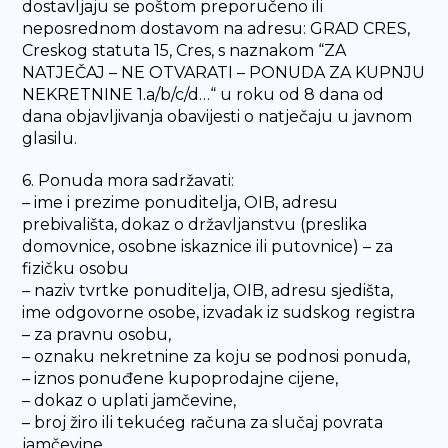
dostavljaju se poštom preporučeno ili
neposrednom dostavom na adresu: GRAD CRES,
Creskog statuta 15, Cres, s naznakom “ZA
NATJEČAJ – NE OTVARATI – PONUDA ZA KUPNJU
NEKRETNINE 1.a/b/c/d…“ u roku od 8 dana od
dana objavljivanja obavijesti o natječaju u javnom
glasilu.
6. Ponuda mora sadržavati:
– ime i prezime ponuditelja, OIB, adresu
prebivališta, dokaz o državljanstvu (preslika
domovnice, osobne iskaznice ili putovnice) – za
fizičku osobu
– naziv tvrtke ponuditelja, OIB, adresu sjedišta,
ime odgovorne osobe, izvadak iz sudskog registra
– za pravnu osobu,
– oznaku nekretnine za koju se podnosi ponuda,
– iznos ponuđene kupoprodajne cijene,
– dokaz o uplati jamčevine,
– broj žiro ili tekućeg računa za slučaj povrata
jamčevine,