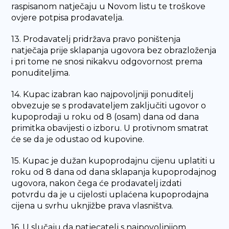
raspisanom natječaju u Novom listu te troškove
ovjere potpisa prodavatelja.
13. Prodavatelj pridržava pravo poništenja
natječaja prije sklapanja ugovora bez obrazloženja
i pri tome ne snosi nikakvu odgovornost prema
ponuditeljima.
14. Kupac izabran kao najpovoljniji ponuditelj
obvezuje se s prodavateljem zaključiti ugovor o
kupoprodaji u roku od 8 (osam) dana od dana
primitka obavijesti o izboru. U protivnom smatrat
će se da je odustao od kupovine.
15. Kupac je dužan kupoprodajnu cijenu uplatiti u
roku od 8 dana od dana sklapanja kupoprodajnog
ugovora, nakon čega će prodavatelj izdati
potvrdu da je u cijelosti uplaćena kupoprodajna
cijena u svrhu uknjižbe prava vlasništva.
16. U slučaju da natjecatelj s najpovoljnijom