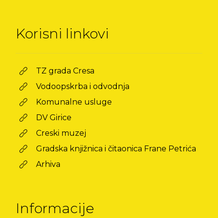
Korisni linkovi
TZ grada Cresa
Vodoopskrba i odvodnja
Komunalne usluge
DV Girice
Creski muzej
Gradska knjižnica i čitaonica Frane Petrića
Arhiva
Informacije