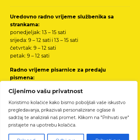
Uredovno radno vrijeme službenika sa
strankama:
ponedjeljak: 13 – 15 sati
srijeda: 9 – 12 sati i 13 – 15 sati
četvrtak: 9 – 12 sati
petak: 9 – 12 sati
Radno vrijeme pisarnice za predaju
pismena:
od ponedjeljka do petka od 8 do 12 sati i od 13
Cijenimo vašu privatnost
do 15 sati
Koristimo kolačiće kako bismo poboljšali vaše iskustvo
Izjava o pristupačnosti
pregledavanja, prikazivali personalizirane oglase ili
sadržaj te analizirali naš promet. Klikom na "Prihvati sve"
pristajete na upotrebu kolačića.