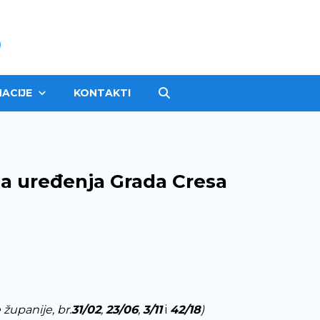
ACIJE
KONTAKTI
na uređenja Grada Cresa
županije, br.
31/02
,
23/06
,
3/11
i
42/18
)