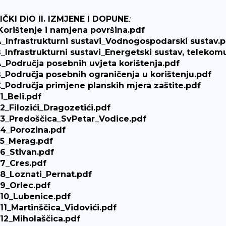
ČKI DIO II. IZMJENE I DOPUNE
:
Korištenje i namjena površina.pdf
_Infrastrukturni sustavi_Vodnogospodarski sustav.p
_Infrastrukturni sustavi_Energetski sustav, telekomu
_Područja posebnih uvjeta korištenja.pdf
_Područja posebnih ograničenja u korištenju.pdf
_Područja primjene planskih mjera zaštite.pdf
1_Beli.pdf
2_Filozići_Dragozetići.pdf
3_Predoščica_SvPetar_Vodice.pdf
4_Porozina.pdf
5_Merag.pdf
6_Stivan.pdf
7_Cres.pdf
8_Loznati_Pernat.pdf
9_Orlec.pdf
10_Lubenice.pdf
11_Martinščica_Vidovići.pdf
12_Miholaščica.pdf