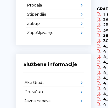
Prodaja
GRAFI
Stipendije
1_
2A
Zakup
2B
3A
Zapošljavanje
3B
3C
4_
4_
4_
4_
Službene informacije
4_
4_
4_
Akti Grada
4_
4_
Proračun
4_
4_
Javna nabava
4_