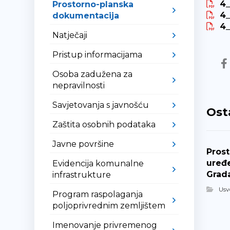
4_
Prostorno-planska
4_
dokumentacija
4_
Natječaji
Pristup informacijama
Osoba zadužena za
nepravilnosti
Savjetovanja s javnošću
Ost
Zaštita osobnih podataka
Javne površine
Prost
uređ
Evidencija komunalne
Grad
infrastrukture
Usv
Program raspolaganja
poljoprivrednim zemljištem
Imenovanje privremenog