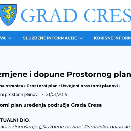
VA
SLUŽBENE INFORMACIJE
KORISNE INFORM
 Izmjene i dopune Prostornog pla
na stranica
»
Prostorni plan
»
Usvojeni prostorni planovi
»
-
ni prostorni planovi
21/01/2019
orni plan uređenja područja Grada Cresa
TUALNI DIO
:
uka o donošenju („Službene novine“ Primorsko-goranske 