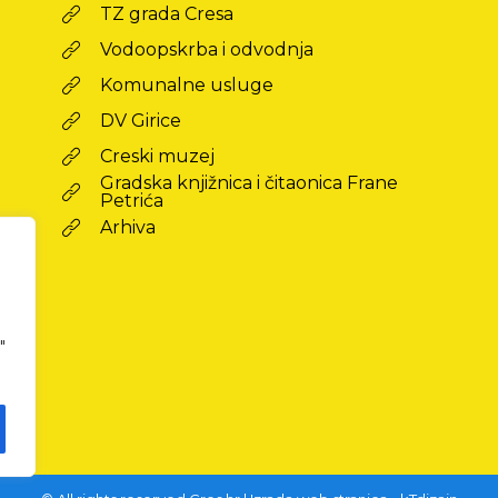
TZ grada Cresa
Vodoopskrba i odvodnja
Komunalne usluge
DV Girice
Creski muzej
Gradska knjižnica i čitaonica Frane
Petrića
Arhiva
"