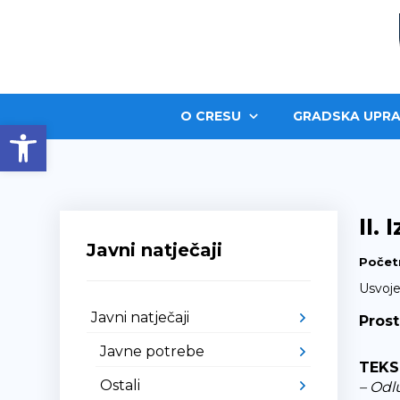
O CRESU
GRADSKA UPRA
Open toolbar
II.
Javni natječaji
Počet
Usvoje
Javni natječaji
Prost
Javne potrebe
TEKS
Ostali
– Odl