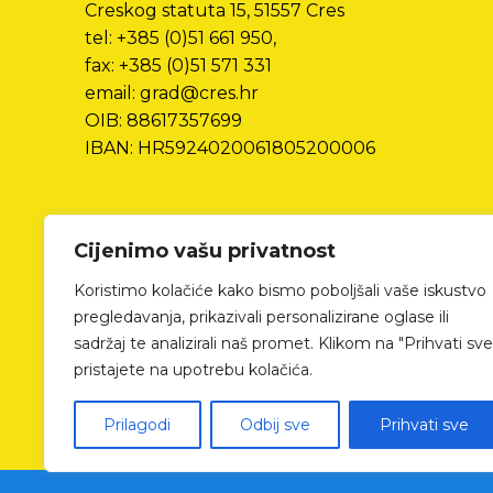
Creskog statuta 15, 51557 Cres
tel: +385 (0)51 661 950,
fax: +385 (0)51 571 331
email: grad@cres.hr
OIB: 88617357699
IBAN: HR5924020061805200006
Cijenimo vašu privatnost
Koristimo kolačiće kako bismo poboljšali vaše iskustvo
pregledavanja, prikazivali personalizirane oglase ili
sadržaj te analizirali naš promet. Klikom na "Prihvati sve
pristajete na upotrebu kolačića.
Prilagodi
Odbij sve
Prihvati sve