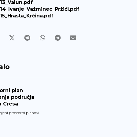
13_Valun.pdf
14_Ivanje_Važminec_Pržići.pdf
15_Hrasta_Krčina.pdf
alo
orni plan
enja područja
a Cresa
ojeni prostorni planovi