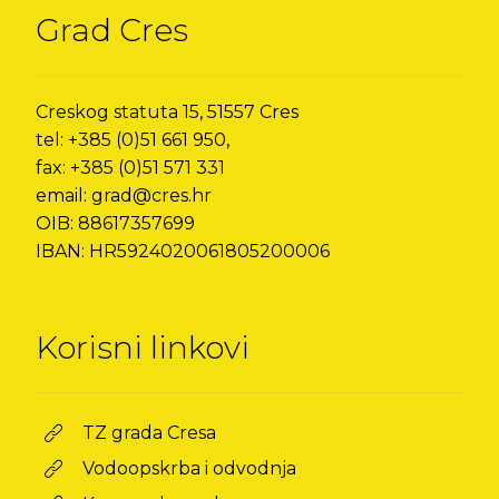
Grad Cres
Creskog statuta 15, 51557 Cres
tel: +385 (0)51 661 950,
fax: +385 (0)51 571 331
email: grad@cres.hr
OIB: 88617357699
IBAN: HR5924020061805200006
Korisni linkovi
TZ grada Cresa
Vodoopskrba i odvodnja