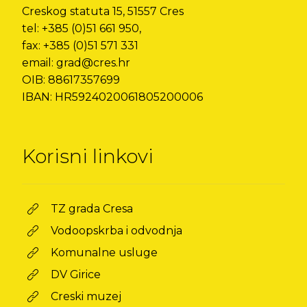
Creskog statuta 15, 51557 Cres
tel: +385 (0)51 661 950,
fax: +385 (0)51 571 331
email: grad@cres.hr
OIB: 88617357699
IBAN: HR5924020061805200006
Korisni linkovi
TZ grada Cresa
Vodoopskrba i odvodnja
Komunalne usluge
DV Girice
Creski muzej