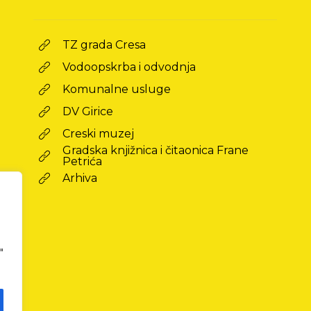
TZ grada Cresa
Vodoopskrba i odvodnja
Komunalne usluge
DV Girice
Creski muzej
Gradska knjižnica i čitaonica Frane
Petrića
Arhiva
"