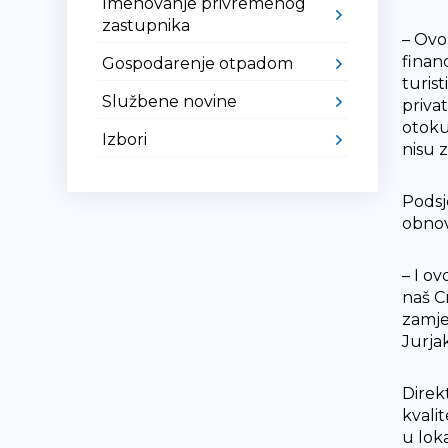
Imenovanje privremenog
zastupnika
– Ovo
finan
Gospodarenje otpadom
turis
Službene novine
priva
otoku
Izbori
nisu z
Podsj
obnov
– I o
naš C
zamje
Jurja
Direk
kvali
u loka