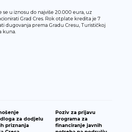
 se u iznosu do najviše 20.000 eura, uz
onirati Grad Cres. Rok otplate kredita je 7
 imati dugovanja prema Gradu Cresu, Turističkoj
na kuna.
nošenje
Poziv za prijavu
edloga za dodjelu
programa za
ih priznanja
financiranje javnih
a Cresa
potreba na području