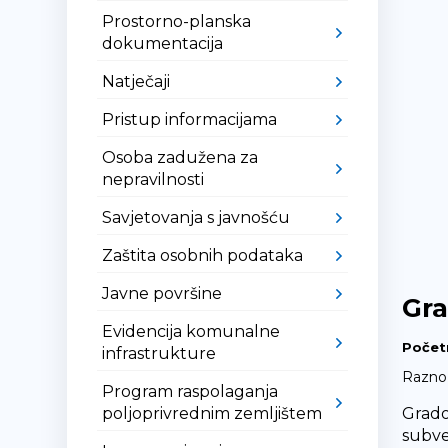
Prostorno-planska
dokumentacija
Natječaji
Pristup informacijama
Osoba zadužena za
nepravilnosti
Savjetovanja s javnošću
Zaštita osobnih podataka
Javne površine
Gra
Evidencija komunalne
Počet
infrastrukture
Razno
Program raspolaganja
poljoprivrednim zemljištem
Grado
subve