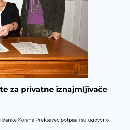
e za privatne iznajmljivače
rste banke Korana Preksavec potpisali su ugovor o