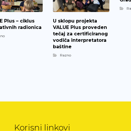
R
 Plus – ciklus
U sklopu projekta
tivnih radionica
VALUE Plus proveden
tečaj za certificiranog
zno
vodiča interpretatora
baštine
Razno
Korisni linkovi