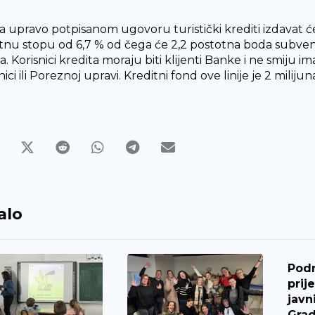
 upravo potpisanom ugovoru turistički krediti izdavat će
nu stopu od 6,7 % od čega će 2,2 postotna boda subvenci
a. Korisnici kredita moraju biti klijenti Banke i ne smiju
ici ili Poreznoj upravi. Kreditni fond ove linije je 2 miliju
alo
Pod
prij
javn
Grad