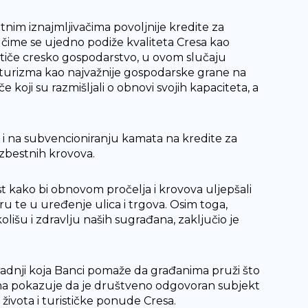
nim iznajmljivačima povoljnije kredite za
, čime se ujedno podiže kvaliteta Cresa kao
potiče cresko gospodarstvo, u ovom slučaju
nu turizma kao najvažnije gospodarske grane na
oji su razmišljali o obnovi svojih kapaciteta, a
u i na subvencioniranju kamata na kredite za
azbestnih krovova.
 kako bi obnovom pročelja i krovova uljepšali
ru te u uređenje ulica i trgova. Osim toga,
šu i zdravlju naših sugrađana, zaključio je
radnji koja Banci pomaže da građanima pruži što
ima pokazuje da je društveno odgovoran subjekt
 života i turističke ponude Cresa.