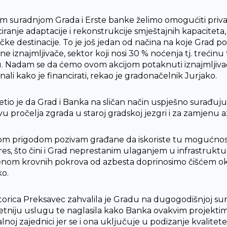
m suradnjom Grada i Erste banke želimo omogućiti privat
ciranje adaptacije i rekonstrukcije smještajnih kapaciteta
tičke destinacije. To je još jedan od načina na koje Grad 
tne iznajmljivače, sektor koji nosi 30 % noćenja tj. treći
. Nadam se da ćemo ovom akcijom potaknuti iznajmljivače k
nali kako je financirati, rekao je gradonačelnik Jurjako.
etio je da Grad i Banka na sličan način uspješno surađuj
u pročelja zgrada u staroj gradskoj jezgri i za zamjenu 
vom prigodom pozivam građane da iskoriste tu mogućnost
res, što čini i Grad neprestanim ulaganjem u infrastruktu
nom krovnih pokrova od azbesta doprinosimo čišćem okoli
ko.
torica Preksavec zahvalila je Gradu na dugogodišnjoj su
tetniju uslugu te naglasila kako Banka ovakvim projekt
lnoj zajednici jer se i ona uključuje u podizanje kvalitete