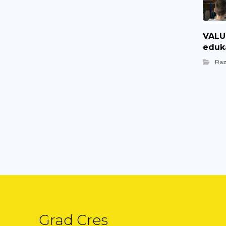
VALUE
eduka
Ra
Grad Cres