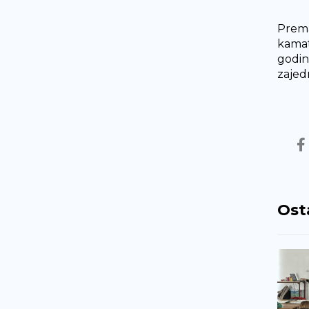
Prema
kamat
godin
zajedn
Ost