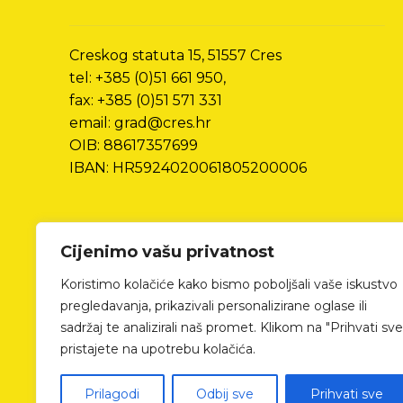
Creskog statuta 15, 51557 Cres
tel: +385 (0)51 661 950,
fax: +385 (0)51 571 331
email: grad@cres.hr
OIB: 88617357699
IBAN: HR5924020061805200006
Cijenimo vašu privatnost
Koristimo kolačiće kako bismo poboljšali vaše iskustvo
pregledavanja, prikazivali personalizirane oglase ili
sadržaj te analizirali naš promet. Klikom na "Prihvati sve
pristajete na upotrebu kolačića.
Prilagodi
Odbij sve
Prihvati sve