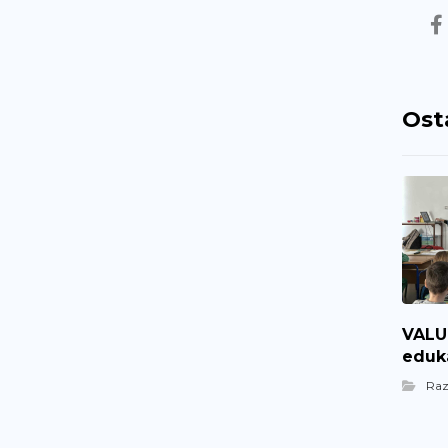
Ost
VALUE
eduka
Ra