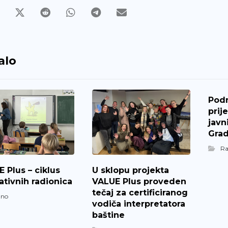
alo
Pod
prij
javn
Grad
R
 Plus – ciklus
U sklopu projekta
tivnih radionica
VALUE Plus proveden
tečaj za certificiranog
zno
vodiča interpretatora
baštine