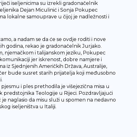
eči iseljenicima su izrekli gradonačelnik
iseljenika Dejan Miculinić i Sonja Pokupec
a lokalne samouprave u čijoj je nadležnosti i
čamo, a nadam se da će se ovdje roditi i nove
ećih godina, rekao je gradonačelnik Jurjako.
om, njemačkom i talijanskom jeziku, Pokupec
 komunikaciji jer iskrenost, dobre namjere i
ima iz Sjednjenih Američkih Država, Australije,
ečer bude susret starih prijatelja koji međusobno
i.
pjesmu i ples prethodila je višejezična misa u
 predstojnika Teologije u Rijeci. Pozdravljajući
ić je naglasio da misu služi u spomen na nedavno
 iseljeništva u Italiji.