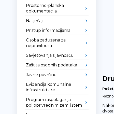
Prostorno-planska
dokumentacija
Natječaji
Pristup informacijama
Osoba zadužena za
nepravilnosti
Savjetovanja s javnošću
Zaštita osobnih podataka
Javne površine
Dru
Evidencija komunalne
Počet
infrastrukture
Razno
Program raspolaganja
poljoprivrednim zemljištem
Nakon
dvost