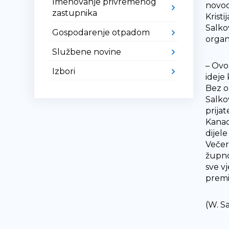
Imenovanje privremenog
novoo
zastupnika
Krist
Salko
Gospodarenje otpadom
organi
Službene novine
– Ovo
Izbori
ideje 
Bez o
Salkov
prijat
Kanad
dijel
Večer
župno
sve v
premi
(W. Sa