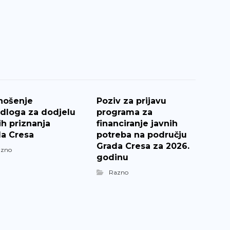
nošenje
Poziv za prijavu
edloga za dodjelu
programa za
ih priznanja
financiranje javnih
a Cresa
potreba na području
Grada Cresa za 2026.
azno
godinu
Razno