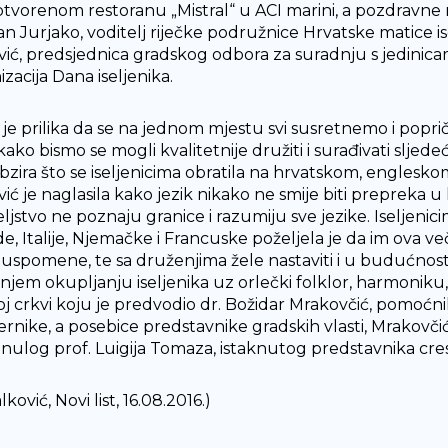
tvorenom restoranu „Mistral“ u ACI marini, a pozdravne rij
ijan Jurjako, voditelj riječke podružnice Hrvatske matice 
vić, predsjednica gradskog odbora za suradnju s jedinicam
zacija Dana iseljenika.
 je prilika da se na jednom mjestu svi susretnemo i popri
kako bismo se mogli kvalitetnije družiti i surađivati sljed
bzira što se iseljenicima obratila na hrvatskom, englesk
ić je naglasila kako jezik nikako ne smije biti prepreka u
eljstvo ne poznaju granice i razumiju sve jezike. Iseljenic
e, Italije, Njemačke i Francuske poželjela je da im ova v
e uspomene, te sa druženjima žele nastaviti i u budućnost
njem okupljanju iseljenika uz orlečki folklor, harmoniku, 
j crkvi koju je predvodio dr. Božidar Mrakovčić, pomoćnik
jernike, a posebice predstavnike gradskih vlasti, Mrakovč
nulog prof. Luigija Tomaza, istaknutog predstavnika creskog
lković, Novi list, 16.08.2016.)