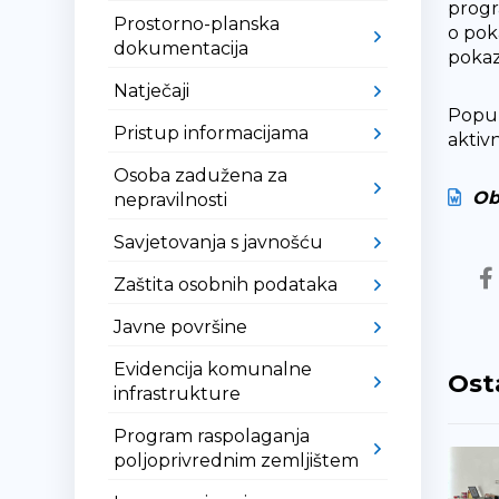
progr
Prostorno-planska
o pok
dokumentacija
pokaz
Natječaji
Popun
Pristup informacijama
aktivn
Osoba zadužena za
Ob
nepravilnosti
Savjetovanja s javnošću
Zaštita osobnih podataka
Javne površine
Evidencija komunalne
Ost
infrastrukture
Program raspolaganja
poljoprivrednim zemljištem