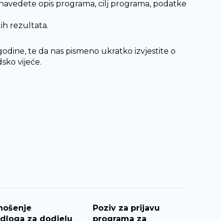
avedete opis programa, cilj programa, podatke
ih rezultata.
odine, te da nas pismeno ukratko izvjestite o
dsko vijeće.
nošenje
Poziv za prijavu
edloga za dodjelu
programa za