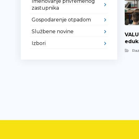
Imenovanje privremenog
zastupnika
Gospodarenje otpadom
Službene novine
VALUE
eduka
Izbori
Ra