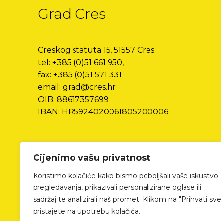
Grad Cres
Creskog statuta 15, 51557 Cres
tel: +385 (0)51 661 950,
fax: +385 (0)51 571 331
email: grad@cres.hr
OIB: 88617357699
IBAN: HR5924020061805200006
Cijenimo vašu privatnost
Koristimo kolačiće kako bismo poboljšali vaše iskustvo
pregledavanja, prikazivali personalizirane oglase ili
sadržaj te analizirali naš promet. Klikom na "Prihvati sve
pristajete na upotrebu kolačića.