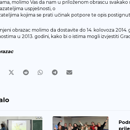
ama, molimo Vas da nam u priloženom obrascu svakako n
azateljima uspješnosti, o
ateljima kojima se prati učinak potpore te opis postignut
jeni obrazac molimo da dostavite do 14. kolovoza 2014. g
ostima u 2013. godini, kako bi o istima mogli izvjestiti Gra
razac
alo
Pod
prij