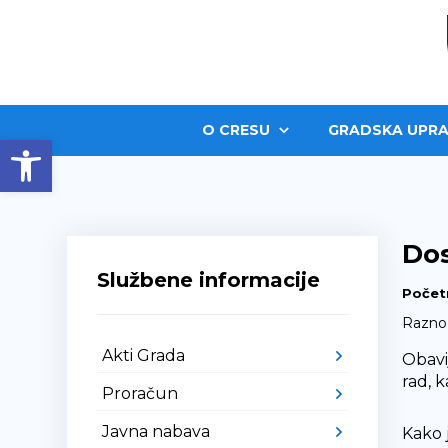
O CRESU
GRADSKA UPRA
Open toolbar
Dos
Službene informacije
Počet
Razno
Akti Grada
Obavi
rad, 
Proračun
Javna nabava
Kako 