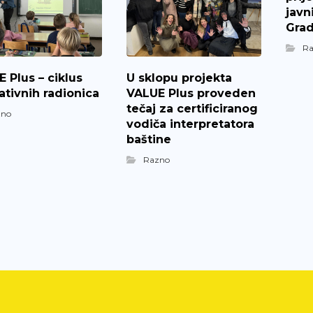
javn
Grad
R
 Plus – ciklus
U sklopu projekta
tivnih radionica
VALUE Plus proveden
tečaj za certificiranog
zno
vodiča interpretatora
baštine
Razno