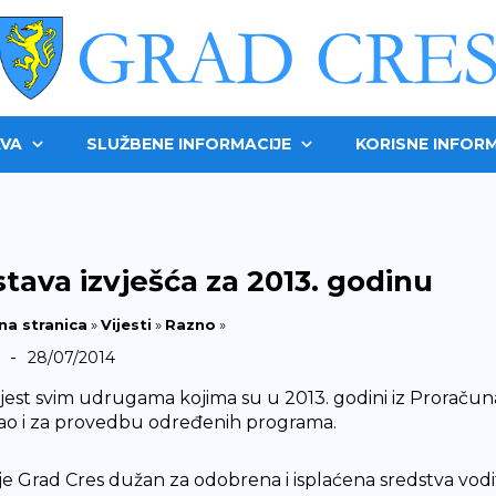
VA
SLUŽBENE INFORMACIJE
KORISNE INFORM
tava izvješća za 2013. godinu
na stranica
»
Vijesti
»
Razno
»
-
28/07/2014
jest svim udrugama kojima su u 2013. godini iz Proraču
kao i za provedbu određenih programa.
je Grad Cres dužan za odobrena i isplaćena sredstva voditi