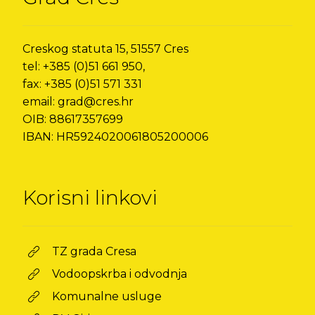
Creskog statuta 15, 51557 Cres
tel: +385 (0)51 661 950,
fax: +385 (0)51 571 331
email: grad@cres.hr
OIB: 88617357699
IBAN: HR5924020061805200006
Korisni linkovi
TZ grada Cresa
Vodoopskrba i odvodnja
Komunalne usluge