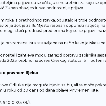
siteljima prijave da se očituju o nekretnini za koju se 
ić Župan obavijestiti sve podnositelje prijava.
om roka iz prethodnog stavka, odustalo je troje podnositel
javitelja dok je za 16. Mjesto raspisan dopunski natječaj na 
u mogli steći prednost pred onima koji su se prijavili na i
je privremena lista sastavljena na način kako je iskazana 
odnositelji zahtjeva mogu zatražiti dostavu zapisnika sasta
pada 2023. osobno na adresi Creskog statuta 15 ili putem
 o pravnom lijeku:
v ove Odluke nije moguće izjaviti žalbu, ali se može po
 u roku od 30 dana od dana objave Privremen liste.
: 940-01/23-01/2