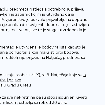
izaciju predmeta Natječaja potrebno 16 prijava.
avljen je zapisnik kojim je utvrđeno da je
a Povjerenstvo je pozvalo prijavitelje na dopunu
je analiza dostavljenih dopuna te je sastavljen
opunjene sve prijave te je stoga utvrđeno da je
entacije utvrđena je bodovna lista kao što je
nja ponuditelja koji imaju isti broj bodova.
 roditelj nije prijavio na Natječaj, prednost se
traju osobe iz čl. X), st. 9. Natječaja koje su
u
telj prijave
.
šta u Gradu Cresu
e za sve nekretnine pa su stoga ispunjeni uvjeti
om listom, ostavlja se rok od 30 dana