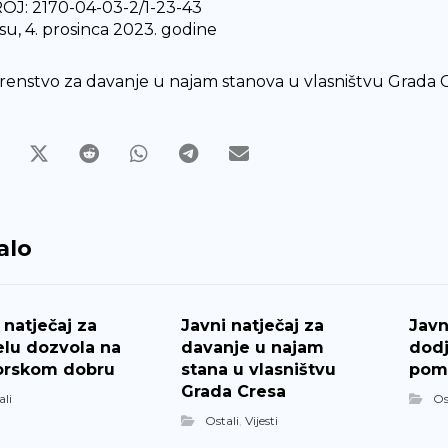
J: 2170-04-03-2/1-23-43
su, 4. prosinca 2023. godine
renstvo za davanje u najam stanova u vlasništvu Grada 
alo
 natječaj za
Javni natječaj za
Javn
elu dozvola na
davanje u najam
dodj
rskom dobru
stana u vlasništvu
pom
Grada Cresa
ali
Os
Ostali
,
Vijesti