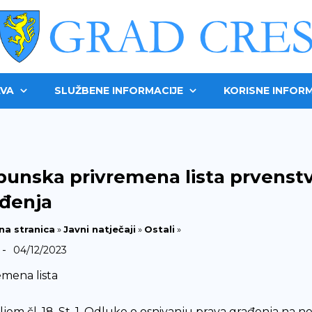
VA
SLUŽBENE INFORMACIJE
KORISNE INFORM
unska privremena lista prvenstv
đenja
na stranica
»
Javni natječaji
»
Ostali
»
-
04/12/2023
emena lista
jem čl. 18. St. 1. Odluke o osnivanju prava građenja na n