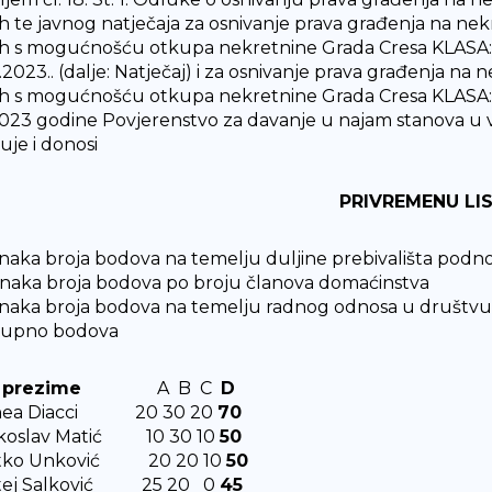
h te javnog natječaja za osnivanje prava građenja na nek
h s mogućnošću otkupa nekretnine Grada Cresa KLASA:
.2023.. (dalje: Natječaj) i za osnivanje prava građenja na
h s mogućnošću otkupa nekretnine Grada Cresa KLASA:
.2023 godine Povjerenstvo za davanje u najam stanova u v
uje i donosi
PRIVREMENU LI
naka broja bodova na temelju duljine prebivališta podnos
naka broja bodova po broju članova domaćinstva
naka broja bodova na temelju radnog odnosa u društvu
kupno bodova
i prezime
A B C
D
alnea Diacci 20 30 20
70
ekoslav Matić 10 30 10
50
atko Unković 20 20 10
50
atej Salković 25 20 0
45