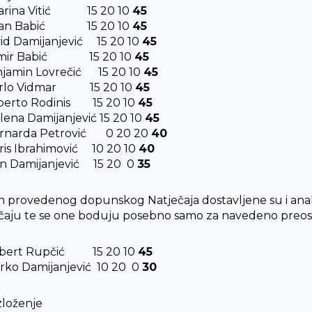
tarina Vitić 15 20 10
45
ejan Babić 15 20 10
45
vid Damijanjević 15 20 10
45
amir Babić 15 20 10
45
njamin Lovrečić 15 20 10
45
Karlo Vidmar 15 20 10
45
oberto Rodinis 15 20 10
45
elena Damijanjević 15 20 10
45
ernarda Petrović 0 20 20
40
aris Ibrahimović 10 20 10
40
van Damijanjević 15 20 0
35
 provedenog dopunskog Natječaja dostavljene su i analiz
čaju te se one boduju posebno samo za navedeno preost
Robert Rupčić 15 20 10
45
arko Damijanjević 10 20 0
30
loženje