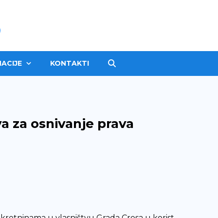
ACIJE
KONTAKTI
a za osnivanje prava
ekretninama u vlasništvu Grada Cresa u korist