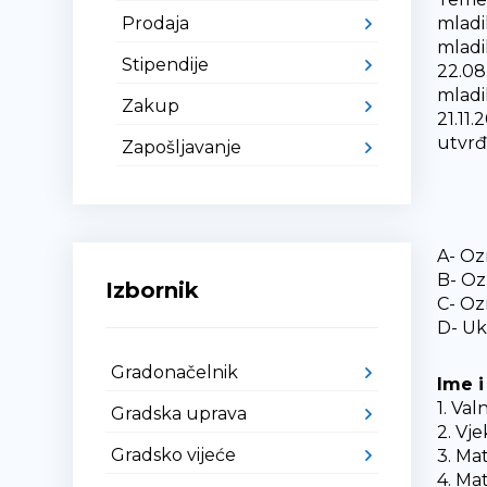
Prodaja
mladi
mladi
Stipendije
22.08
mladi
Zakup
21.11
utvrđ
Zapošljavanje
A- Oz
B- Oz
Izbornik
C- Oz
D- U
Gradonačelnik
Ime 
1. V
Gradska uprava
2. Vj
Gradsko vijeće
3. M
4. M