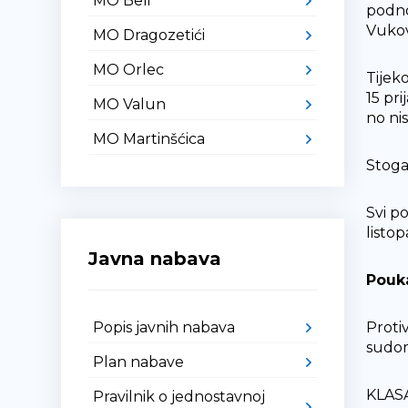
MO Beli
podno
Vukov
MO Dragozetići
MO Orlec
Tijek
15 pri
MO Valun
no nis
MO Martinšćica
Stoga 
Svi p
listo
Javna nabava
Pouka
Popis javnih nabava
Proti
sudom
Plan nabave
KLASA
Pravilnik o jednostavnoj