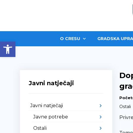
O CRESU
GRADSKA UPRA
Open toolbar
Dop
Javni natječaji
gra
Počet
Javni natječaji
Ostali
Javne potrebe
Privr
Ostali
Temel