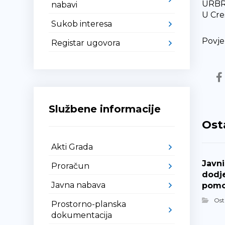
URBRO
nabavi
U Cre
Sukob interesa
Povje
Registar ugovora
Službene informacije
Ost
Akti Grada
Javni
Proračun
dodj
Javna nabava
pomo
Ost
Prostorno-planska
dokumentacija