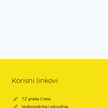
Korisni linkovi
TZ grada Cresa
Vodoopskrba i odvodnja