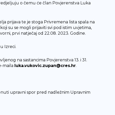
opredjeljuju o čemu će član Povjerenstva Luka
ja prijava te je stoga Privremena lista spala na
koji su se mogli prijaviti svi pod istim uvjetima,
zvorni, prvi natječaj od 22.08. 2023. Godine.
u Izreci.
vljenog na sastancima Povjerenstva 13. i 31.
 e-maila
luka.vukovic.zupan@cres.hr
.
krenuti upravni spor pred nadležnim Upravnim