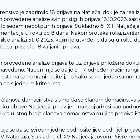
renstvo je zaprimilo 18 prijava na Natječaj dok je za real
provedene analize svih pristiglih prijava 13.10.2023. sast
iglo sedam nepotpunih prijava. Sukladno čl. XIII Natječaj
entacije u roku od 8 dana. Nakon proteka roka, izvršena 
nik o analizi 31.10.2023. kojim je utvrđeno da su u roku d
ječaj pristiglo 18 valjanih prijava.
 provedene analize prijava te uz prijave priložene dokum
navedeno. Napominje se da je čl. 17. određen način rangira
st ima samohrani roditelj, no kako se niti jedan samohrani
 po sljedećim kriterijima:
oj članova domaćinstva s time da se članom domaćinstva sma
ku objave Natječaja prijavljeni na istoj adresi kao podnosi
slučaju istog broja članova domaćinstva duljina prebivali
uje se da su svi osim jedne podnositeljice podnijeli prijav
. XV. Natječaja. Sukladno čl. XV Natječaja, ovom Privremen