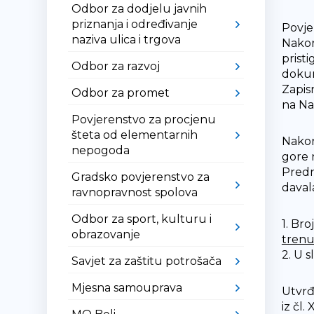
Odbor za dodjelu javnih
priznanja i određivanje
Povje
naziva ulica i trgova
Nakon 
prist
Odbor za razvoj
dokum
Zapis
Odbor za promet
na Nat
Povjerenstvo za procjenu
šteta od elementarnih
Nakon
nepogoda
gore 
Predno
Gradsko povjerenstvo za
davala
ravnopravnost spolova
Odbor za sport, kulturu i
1. Br
obrazovanje
trenut
2. U 
Savjet za zaštitu potrošača
Mjesna samouprava
Utvrđ
iz čl