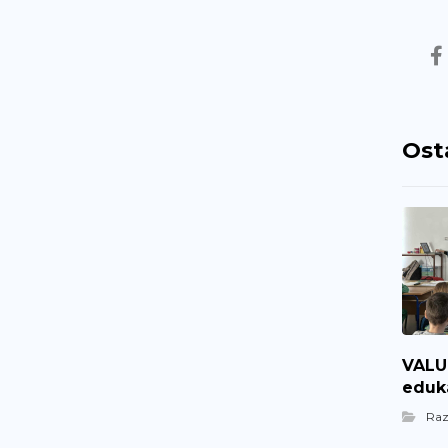
Ost
VALUE
eduka
Ra