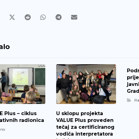
alo
Pod
prij
javn
Grad
R
 Plus – ciklus
U sklopu projekta
tivnih radionica
VALUE Plus proveden
tečaj za certificiranog
zno
vodiča interpretatora