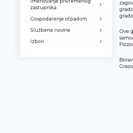
Imenovanje privremenog
zagov
zastupnika
grads
grado
Gospodarenje otpadom
Službene novine
Ove g
samou
Izbori
Pizzi
Borav
Grazi