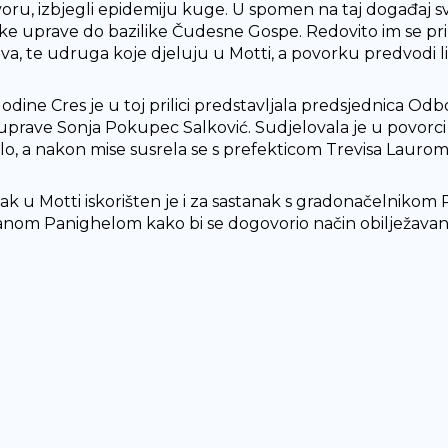
oru, izbjegli epidemiju kuge. U spomen na taj događaj s
ke uprave do bazilike Čudesne Gospe. Redovito im se prik
va, te udruga koje djeluju u Motti, a povorku predvodi 
odine Cres je u toj prilici predstavljala predsjednica Od
prave Sonja Pokupec Salković. Sudjelovala je u povorci i
olo, a nakon mise susrela se s prefekticom Trevisa Laurom
ak u Motti iskorišten je i za sastanak s gradonačelni
anom Panighelom kako bi se dogovorio način obilježavanja