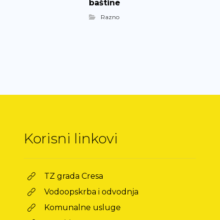
baštine
Razno
Korisni linkovi
TZ grada Cresa
Vodoopskrba i odvodnja
Komunalne usluge