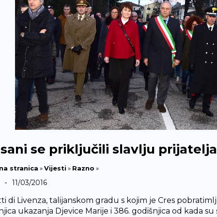
sani se priključili slavlju prijatelj
na stranica
»
Vijesti
»
Razno
»
-
11/03/2016
ti di Livenza, talijanskom gradu s kojim je Cres pobratimlj
njica ukazanja Djevice Marije i 386. godišnjica od kada s