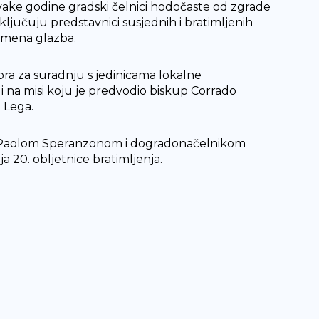
vake godine gradski čelnici hodočaste od zgrade
ljučuju predstavnici susjednih i bratimljenih
limena glazba.
bora za suradnju s jedinicama lokalne
 na misi koju je predvodio biskup Corrado
 Lega.
kom Paolom Speranzonom i dogradonačelnikom
 20. obljetnice bratimljenja.