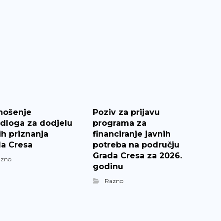
nošenje
Poziv za prijavu
edloga za dodjelu
programa za
ih priznanja
financiranje javnih
a Cresa
potreba na području
Grada Cresa za 2026.
azno
godinu
Razno